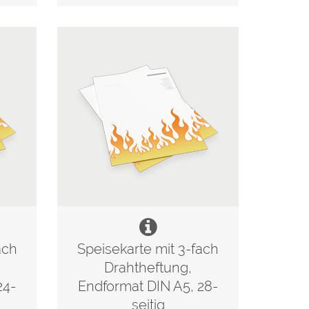
ach
Speisekarte mit 3-fach
Drahtheftung,
24-
Endformat DIN A5, 28-
seitig