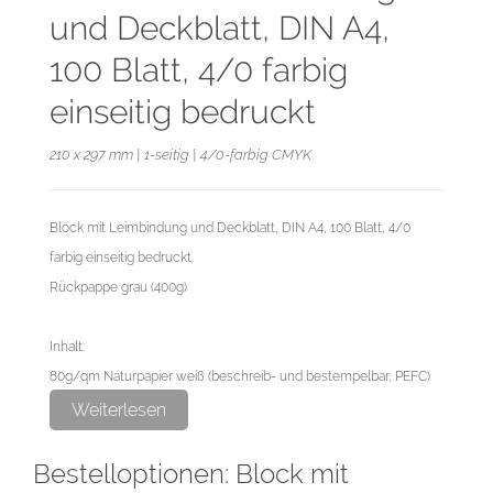
und Deckblatt, DIN A4,
100 Blatt, 4/0 farbig
einseitig bedruckt
210 x 297 mm | 1-seitig | 4/0-farbig CMYK
Block mit Leimbindung und Deckblatt, DIN A4, 100 Blatt, 4/0
farbig einseitig bedruckt
Rückpappe grau (400g)
Inhalt:
80g/qm Naturpapier weiß (beschreib- und bestempelbar, PEFC)
4/0 farbig einseitig bedruckt
Weiterlesen
Endformat: 21,0 cm x 29,7 cm
Bestelloptionen: Block mit
Datenformat: 21,6 cm x 30,3 cm