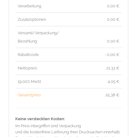
Verarbeitung
0,00 €
Zusatzoptionen
0,00 €
Versand/Verpackung/
Bezahlung
0,00 €
Rabattcode
- 0,00 €
Nettopreis
21,33
€
19.00% MwSt
4,05
€
Gesamtpreis
25,38
€
Keine versteckten Kosten:
Im Preis inbegriffen sind Verpackung
und die kostenfreie Lieferung Ihrer Drucksachen innerhalb