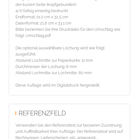
der kurzen Seite (kopfgebunden)
4/0 farbig einseitig bedruckt
Endformat: 21,0 cm x 32,5 cm
Datenformat: 21,6 cm x 33,1 cm
Bitte benennen Sie Ihre Druckdatei für den Umschlag wie
folgt: Umschlag.pdf
Die optional auswählbare Lochung wird wie folgt
ausgeführt:
Abstand Lochmitte zur Papierkante: 11 mm
Durchmesser der Lochung: 6 mm
Abstand Lochmitte zur Lochmitte: 80 mm
Diese Auflage wird im Digitaldruck hergestellt.
REFERENZFELD
Verwenden Sie den Referenztext zur besseren Zuordnung
und Auffindbarkeit Ihrer Aufträge. Der Referenztext wird auf
Rechnungen, Lieferscheinen, etc. angezeigt...