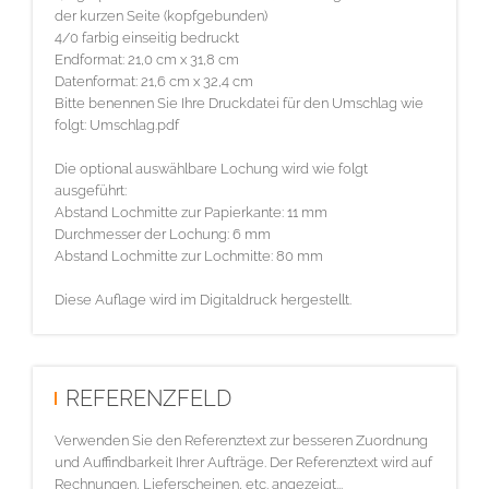
der kurzen Seite (kopfgebunden)
4/0 farbig einseitig bedruckt
Endformat: 21,0 cm x 31,8 cm
Datenformat: 21,6 cm x 32,4 cm
Bitte benennen Sie Ihre Druckdatei für den Umschlag wie
folgt: Umschlag.pdf
Die optional auswählbare Lochung wird wie folgt
ausgeführt:
Abstand Lochmitte zur Papierkante: 11 mm
Durchmesser der Lochung: 6 mm
Abstand Lochmitte zur Lochmitte: 80 mm
Diese Auflage wird im Digitaldruck hergestellt.
REFERENZFELD
Verwenden Sie den Referenztext zur besseren Zuordnung
und Auffindbarkeit Ihrer Aufträge. Der Referenztext wird auf
Rechnungen, Lieferscheinen, etc. angezeigt...