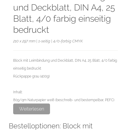
und Deckblatt, DIN A4, 25
Blatt, 4/0 farbig einseitig
bedruckt
210 x 297 mm | 1-seitig | 4/0-farbig CMYK
Block mit Leimbindung und Deckblatt, DIN A4, 25 Blatt, 4/0 farbig
einseitig bedruckt
Rückpappe grau (400g)
Inhalt:
80g/qm Naturpapier weiß (beschreib- und bestempelbar, PEFC)
4/0 farbig einseitig bedruckt
Weiterlesen
Endformat: 21,0 cm x 29,7 cm
Bestelloptionen: Block mit
Datenformat: 21,6 cm x 30,3 cm