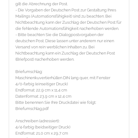
gilt die Abrechnung der Post.
Bitte benennen Sie Ihre Druckdatei wie folgt: Beileger.pdf
- Die Vorgaben der Deutschen Post zur Gestaltung Ihres
Mailings (Automationsfähigkeit) sind zu beachten. Bei
Nichtbeachtung kann der Zuschlag der Deutschen Post für
die fehlende Automationsfähigkeit nacherhoben werden.
- Bitte beachten Sie die Dialogpostvorgaben der
deutschen Post. Diese lassen unter anderem nur einen
Versand von rein werblichen Inhalten zu. Bei
Nichtbeachtung kann ein Zuschlag der Deutschen Post
(Briefpost) nacherhoben werden.
Briefumschlag:
Maschinenkuvertierhüllen DIN lang quer, mit Fenster
4/0-farbig (einseitiger Druck)
Endformat: 22,9 cm x 11,4 cm
Datenformat: 23,9 cm x 12,4 cm
Bitte benennen Sie Ihre Druckdatei wie folgt:
Briefumschlag.pdf
Anschreiben (adressiert):
4/4-farbig (beidseitiger Druck)
Endformat: 21,0 cm x 29,7 cm