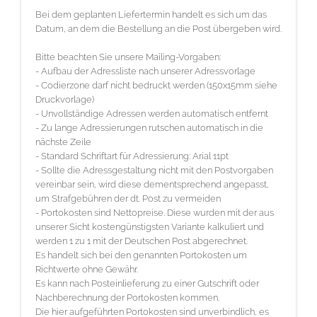
Briefumschlag:
Bei dem geplanten Liefertermin handelt es sich um das
Maschinenkuvertierhüllen DIN lang quer, mit Fenster
Datum, an dem die Bestellung an die Post übergeben wird.
4/0-farbig (einseitiger Druck)
Bitte beachten Sie unsere Mailing-Vorgaben:
Endformat: 22,9 cm x 11,4 cm
- Aufbau der Adressliste nach unserer
Adressvorlage
Datenformat: 23,9 cm x 12,4 cm
- Codierzone darf nicht bedruckt werden (150x15mm siehe
Druckvorlage)
Bitte benennen Sie Ihre Druckdatei wie folgt: Briefumschlag.pdf
- Unvollständige Adressen werden automatisch entfernt
- Zu lange Adressierungen rutschen automatisch in die
Anschreiben (adressiert):
nächste Zeile
- Standard Schriftart für Adressierung: Arial 11pt
4/4-farbig (beidseitiger Druck)
- Sollte die Adressgestaltung nicht mit den Postvorgaben
Endformat: 21,0 cm x 29,7 cm
vereinbar sein, wird diese dementsprechend angepasst,
Datenformat: 21,6 cm x 30,3 cm
um Strafgebühren der dt. Post zu vermeiden
- Portokosten sind Nettopreise. Diese wurden mit der aus
Bitte benennen Sie Ihre Druckdatei wie folgt: Anschreiben.pdf
unserer Sicht kostengünstigsten Variante kalkuliert und
werden 1 zu 1 mit der Deutschen Post abgerechnet.
Beileger DIN lang (2-Seiter)
Es handelt sich bei den genannten Portokosten um
Richtwerte ohne Gewähr.
4/4-farbig (beidseitiger Druck)
Es kann nach Posteinlieferung zu einer Gutschrift oder
Endformat: 21,0 cm x 10,5 cm
Nachberechnung der Portokosten kommen.
Die hier aufgeführten Portokosten sind unverbindlich, es
Datenformat: 21,6 cm x 11,1 cm