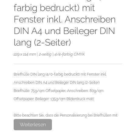
farbig bedruckt) mit
Fenster inkl. Anschreiben
DIN A4 und Beileger DIN
lang (2-Seiter)
229 x 114 mm | 2-seitig | 4/4-farbig CMYK
Briefhülle DIN lang (4/0-farbig bedruckt) mit Fenster inkl.
Anschreiben DIN A4 und Beileger DIN lang (2-Seiter)
Briefhülle: 75g/qm Offsetpapier, Anschreiben: 80g/qm
Offsetpapier, Beileger: 135g/qm Bilderdruck matt
Bitte beachten Sie, dass die Personalisierung bei Briefhüllen mit
Fenster auf dem Anschreiben erfolgt. Bei Briefhüllen ohne
Weiterlesen
Fenster erfolgt die Personalisierung auf der Briefhülle.