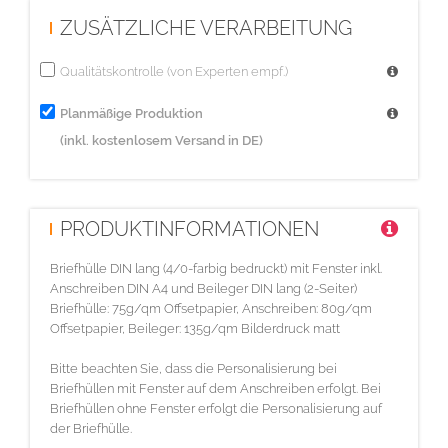
ZUSÄTZLICHE VERARBEITUNG
der Deutschen Post abgerechnet.
Es handelt sich bei den genannten Portokosten um Richtwerte
Qualitätskontrolle (von Experten empf.)
ohne Gewähr.
Es kann nach Posteinlieferung zu einer Gutschrift oder
Planmäßige Produktion
Nachberechnung der Portokosten kommen.
(inkl. kostenlosem Versand in DE)
Die hier aufgeführten Portokosten sind unverbindlich, es gilt die
Abrechnung der Post.
- Die Vorgaben der Deutschen Post zur Gestaltung Ihres Mailings
PRODUKTINFORMATIONEN
(Automationsfähigkeit) sind zu beachten. Bei Nichtbeachtung kann
der Zuschlag der Deutschen Post für die fehlende
Briefhülle DIN lang (4/0-farbig bedruckt) mit Fenster inkl.
Anschreiben DIN A4 und Beileger DIN lang (2-Seiter)
Automationsfähigkeit nacherhoben werden.
Briefhülle: 75g/qm Offsetpapier, Anschreiben: 80g/qm
- Bitte beachten Sie die Dialogpostvorgaben der deutschen Post.
Offsetpapier, Beileger: 135g/qm Bilderdruck matt
Diese lassen unter anderem nur einen Versand von rein
Bitte beachten Sie, dass die Personalisierung bei
werblichen Inhalten zu. Bei Nichtbeachtung kann ein Zuschlag
Briefhüllen mit Fenster auf dem Anschreiben erfolgt. Bei
der Deutschen Post (Briefpost) nacherhoben werden.
Briefhüllen ohne Fenster erfolgt die Personalisierung auf
der Briefhülle.