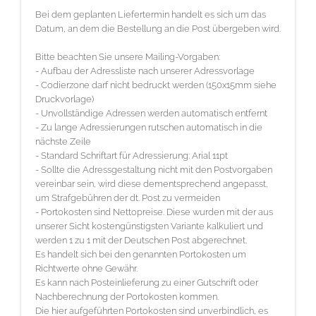
Briefumschlag:
Bei dem geplanten Liefertermin handelt es sich um das
Maschinenkuvertierhüllen DIN lang quer, mit Fenster
Datum, an dem die Bestellung an die Post übergeben wird.
4/0-farbig (einseitiger Druck)
Bitte beachten Sie unsere Mailing-Vorgaben:
Endformat: 22,9 cm x 11,4 cm
- Aufbau der Adressliste nach unserer
Adressvorlage
Datenformat: 23,9 cm x 12,4 cm
- Codierzone darf nicht bedruckt werden (150x15mm siehe
Druckvorlage)
Bitte benennen Sie Ihre Druckdatei wie folgt: Briefumschlag.pdf
- Unvollständige Adressen werden automatisch entfernt
- Zu lange Adressierungen rutschen automatisch in die
Anschreiben (adressiert):
nächste Zeile
- Standard Schriftart für Adressierung: Arial 11pt
4/4-farbig (beidseitiger Druck)
- Sollte die Adressgestaltung nicht mit den Postvorgaben
Endformat: 21,0 cm x 29,7 cm
vereinbar sein, wird diese dementsprechend angepasst,
Datenformat: 21,6 cm x 30,3 cm
um Strafgebühren der dt. Post zu vermeiden
- Portokosten sind Nettopreise. Diese wurden mit der aus
Bitte benennen Sie Ihre Druckdatei wie folgt: Anschreiben.pdf
unserer Sicht kostengünstigsten Variante kalkuliert und
werden 1 zu 1 mit der Deutschen Post abgerechnet.
Beileger DIN lang (6-Seiter)
Es handelt sich bei den genannten Portokosten um
Richtwerte ohne Gewähr.
4/4-farbig (beidseitiger Druck)
Es kann nach Posteinlieferung zu einer Gutschrift oder
Endformat: 29,7 cm x 21,0 cm
Nachberechnung der Portokosten kommen.
Die hier aufgeführten Portokosten sind unverbindlich, es
gefalztes Endformat: 10,0 cm x 21,0 cm