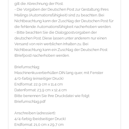
gilt die Abrechnung der Post.
Datenformat: 30,3 cm x 21,6 cm
- Die Vorgaben der Deutschen Post zur Gestaltung Ihres
Bitte benennen Sie Ihre Druckdatei wie folgt: Beileger.pdf
Mailings (Automationsfähigkeit) sind zu beachten. Bei
Nichtbeachtung kann der Zuschlag der Deutschen Post für
die fehlende Automationsfähigkeit nacherhoben werden.
- Bitte beachten Sie die Dialogpostvorgaben der
deutschen Post. Diese lassen unter anderem nur einen
Versand von rein werblichen Inhalten zu. Bei
Nichtbeachtung kann ein Zuschlag der Deutschen Post
(Briefpost) nacherhoben werden.
Briefumschlag:
Maschinenkuvertierhüllen DIN lang quer, mit Fenster
4/0-farbig (einseitiger Druck)
Endformat: 22,9 cm x 11,4 cm
Datenformat: 23,9 cm x 12,4 cm
Bitte benennen Sie Ihre Druckdatei wie folgt:
Briefumschlag.pdf
Anschreiben (adressiert):
4/4-farbig (beidseitiger Druck)
Endformat: 21,0 cm x 29,7 cm