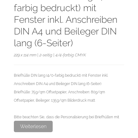
farbig bedruckt) mit
Fenster inkl. Anschreiben
DIN A4 und Beileger DIN
lang (6-Seiter)
229 x 114 mm | 2-seitig | 4/4-farbig CMYK
Briefhülle DIN lang (4/0-farbig bedruckt) mit Fenster inkl.
Anschreiben DIN A4 und Beileger DIN lang (6-Seiter)
Briefhülle: 75g/qm Offsetpapier, Anschreiben: 80g/qm
Offsetpapier, Beileger: 135g/qm Bilderdruck matt
Bitte beachten Sie, dass die Personalisierung bei Briefhüllen mit
Fenster auf dem Anschreiben erfolgt. Bei Briefhüllen ohne
Weiterlesen
Fenster erfolgt die Personalisierung auf der Briefhülle.