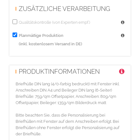
ZUSÄTZLICHE VERARBEITUNG
der Deutschen Post abgerechnet.
Es handelt sich bei den genannten Portokosten um Richtwerte
Qualitätskontrolle (von Experten empf.)
ohne Gewähr.
Es kann nach Posteinlieferung zu einer Gutschrift oder
Planmäßige Produktion
Nachberechnung der Portokosten kommen.
(inkl. kostenlosem Versand in DE)
Die hier aufgeführten Portokosten sind unverbindlich, es gilt die
Abrechnung der Post.
- Die Vorgaben der Deutschen Post zur Gestaltung Ihres Mailings
PRODUKTINFORMATIONEN
(Automationsfähigkeit) sind zu beachten. Bei Nichtbeachtung kann
der Zuschlag der Deutschen Post für die fehlende
Briefhülle DIN lang (4/0-farbig bedruckt) mit Fenster inkl.
Anschreiben DIN A4 und Beileger DIN lang (6-Seiter)
Automationsfähigkeit nacherhoben werden.
Briefhülle: 75g/qm Offsetpapier, Anschreiben: 80g/qm
- Bitte beachten Sie die Dialogpostvorgaben der deutschen Post.
Offsetpapier, Beileger: 135g/qm Bilderdruck matt
Diese lassen unter anderem nur einen Versand von rein
Bitte beachten Sie, dass die Personalisierung bei
werblichen Inhalten zu. Bei Nichtbeachtung kann ein Zuschlag
Briefhüllen mit Fenster auf dem Anschreiben erfolgt. Bei
der Deutschen Post (Briefpost) nacherhoben werden.
Briefhüllen ohne Fenster erfolgt die Personalisierung auf
der Briefhülle.