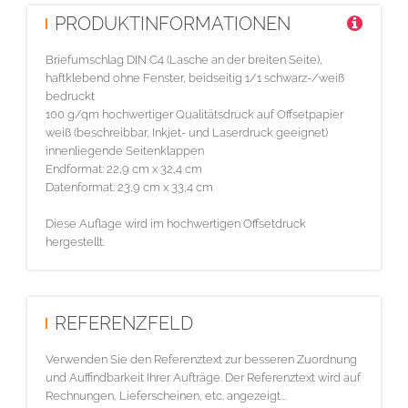
PRODUKTINFORMATIONEN
Briefumschlag DIN C4 (Lasche an der breiten Seite),
haftklebend ohne Fenster, beidseitig 1/1 schwarz-/weiß
bedruckt
100 g/qm hochwertiger Qualitätsdruck auf Offsetpapier
weiß (beschreibbar, Inkjet- und Laserdruck geeignet)
innenliegende Seitenklappen
Endformat: 22,9 cm x 32,4 cm
Datenformat: 23,9 cm x 33,4 cm
Diese Auflage wird im hochwertigen Offsetdruck
hergestellt.
REFERENZFELD
Verwenden Sie den Referenztext zur besseren Zuordnung
und Auffindbarkeit Ihrer Aufträge. Der Referenztext wird auf
Rechnungen, Lieferscheinen, etc. angezeigt...