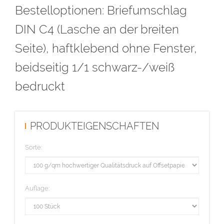
Bestelloptionen: Briefumschlag
Diese Auflage wird im hochwertigen Offsetdruck hergestellt.
DIN C4 (Lasche an der breiten
Seite), haftklebend ohne Fenster,
beidseitig 1/1 schwarz-/weiß
bedruckt
PRODUKTEIGENSCHAFTEN
Sorte:
Auflage: