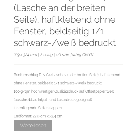
(Lasche an der breiten
Seite), haftklebend ohne
Fenster, beidseitig 1/1
schwarz-/weiß bedruckt
229 x 324 mm | 2-seitig | 1/1 s/w-farbig CMYK
Briefumschlag DIN C4 (Lasche an der breiten Seite), haftklebend
ohne Fenster, beidseitig 1/1 schwarz-/weiß bedruckt
100 g/qm hochwertiger Qualitätsdruck auf Offsetpapier weiß
(beschreibbar, Inkjet- und Laserdruck geeignet)
innenliegende Seitenklappen
Endformat: 22,9 cm x 32,4 cm
Datenformat: 23,9 cm x 33,4 cm
Weiterlesen