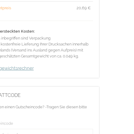
tpreis
20,69
€
ersteckten Kosten:
s inbegriffen sind Verpackung
 kostenfreie Lieferung Ihrer Drucksachen innerhalb
lands (Versand ins Ausland gegen Aufpreis) mit
eschätzten Gesamtgewicht von ca. 0.049 kg.
gewichtsrechner
ATTCODE
en einen Gutscheincode? -Tragen Sie diesen bitte
eincode