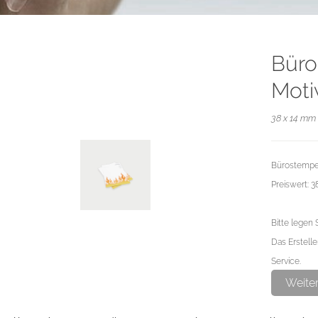
Büro
Moti
38 x 14 mm 
Bürostempel
Preiswert: 
Bitte legen 
Das Erstelle
Service.
Weite