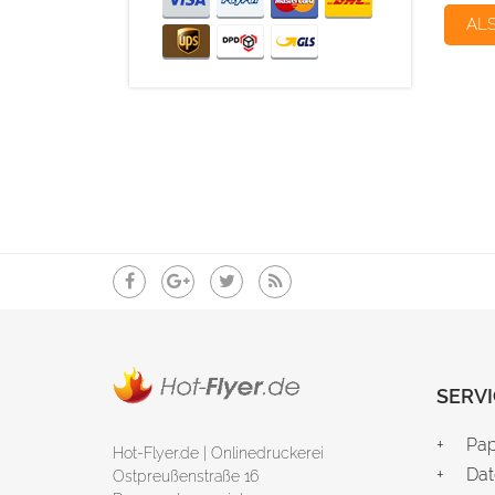
AL
SERVI
Pap
Hot-Flyer.de | Onlinedruckerei
Dat
Ostpreußenstraße 16