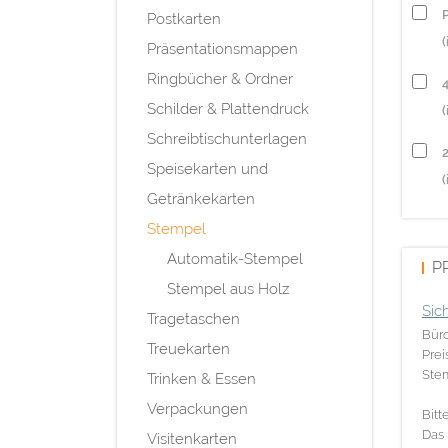
P
Postkarten
(
Präsentationsmappen
Ringbücher & Ordner
Schilder & Plattendruck
(
Schreibtischunterlagen
Speisekarten und
(
Getränkekarten
Stempel
Automatik-Stempel
P
Stempel aus Holz
Sic
Tragetaschen
Büro
Treuekarten
Prei
Ste
Trinken & Essen
Verpackungen
Bitt
Das 
Visitenkarten