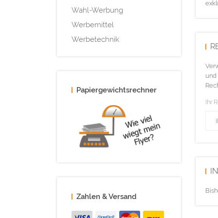
exkl
Wahl-Werbung
Werbemittel
Werbetechnik
R
Verw
und 
Rech
Papiergewichtsrechner
Ihr 
I
Bish
Zahlen & Versand