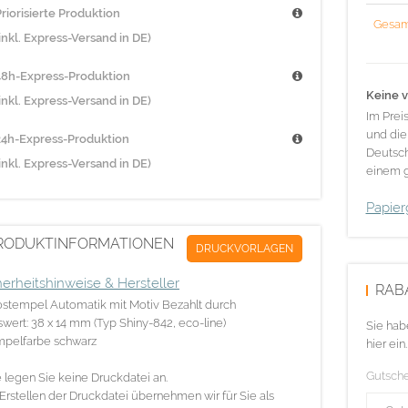
riorisierte Produktion
Gesam
inkl. Express-Versand in DE)
48h-Express-Produktion
Keine v
inkl. Express-Versand in DE)
Im Prei
und die
24h-Express-Produktion
Deutsch
inkl. Express-Versand in DE)
einem g
Papier
RODUKTINFORMATIONEN
DRUCKVORLAGEN
herheitshinweise & Hersteller
RAB
stempel Automatik mit Motiv Bezahlt durch
swert: 38 x 14 mm (Typ Shiny-842, eco-line)
Sie hab
mpelfarbe schwarz
hier ein.
Gutsch
e legen Sie keine Druckdatei an.
Erstellen der Druckdatei übernehmen wir für Sie als