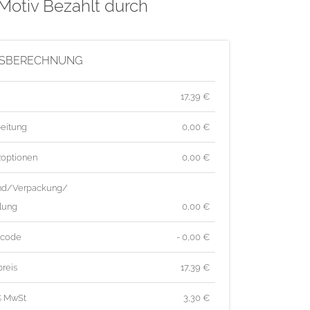
Motiv Bezahlt durch
ISBERECHNUNG
17,39
€
eitung
0,00 €
zoptionen
0,00 €
nd/Verpackung/
lung
0,00 €
tcode
- 0,00 €
reis
17,39
€
% MwSt
3,30
€