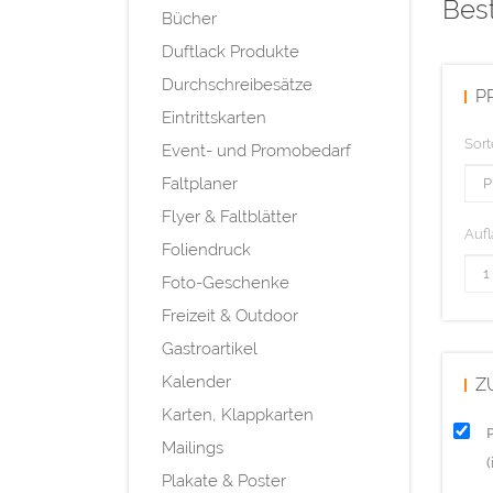
Best
Bücher
Duftlack Produkte
Durchschreibesätze
P
Eintrittskarten
Sort
Event- und Promobedarf
Faltplaner
Flyer & Faltblätter
Aufl
Foliendruck
Foto-Geschenke
Freizeit & Outdoor
Gastroartikel
Kalender
Z
Karten, Klappkarten
Mailings
Plakate & Poster