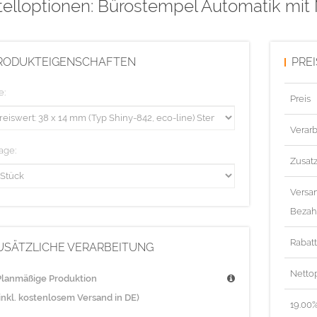
elloptionen: Bürostempel Automatik mit 
RODUKTEIGENSCHAFTEN
PRE
e:
Preis
Verarb
age:
Zusat
Versa
Bezah
Rabat
USÄTZLICHE VERARBEITUNG
Nettop
Planmäßige Produktion
(inkl. kostenlosem Versand in DE)
19.00