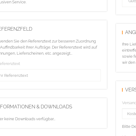
usiven Service.
EFERENZFELD
ANG
enden Sie den Referenztext zur besseren Zuordnung
Ihre Li
Auffindbarkeit Ihrer Aufträge. Der Referenztext wird auf
eintreff
nungen, Lieferscheinen, etc. angezeigt...
sowie f
wir den
Referenztext
VER
Versan
NFORMATIONEN & DOWNLOADS
er keine Downloads verfügbar...
Bitte D