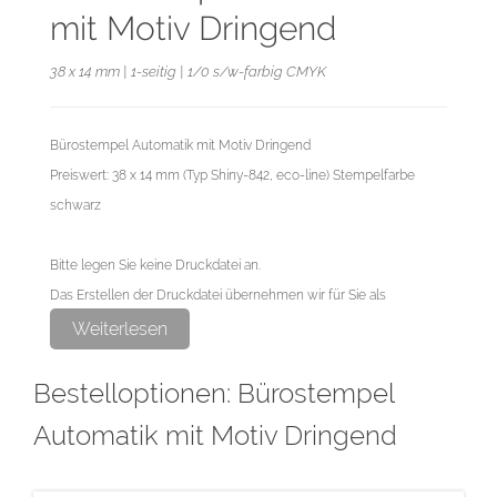
mit Motiv Dringend
38 x 14 mm | 1-seitig | 1/0 s/w-farbig CMYK
Bürostempel Automatik mit Motiv Dringend
Preiswert: 38 x 14 mm (Typ Shiny-842, eco-line) Stempelfarbe
schwarz
Bitte legen Sie keine Druckdatei an.
Das Erstellen der Druckdatei übernehmen wir für Sie als
exklusiven Service.
Weiterlesen
Bestelloptionen: Bürostempel
Automatik mit Motiv Dringend