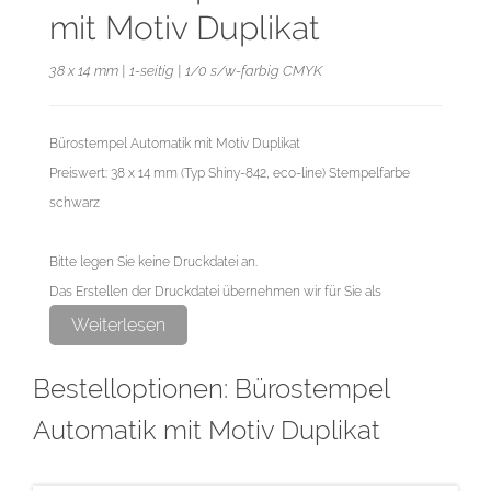
mit Motiv Duplikat
38 x 14 mm | 1-seitig | 1/0 s/w-farbig CMYK
Bürostempel Automatik mit Motiv Duplikat
Preiswert: 38 x 14 mm (Typ Shiny-842, eco-line) Stempelfarbe
schwarz
Bitte legen Sie keine Druckdatei an.
Das Erstellen der Druckdatei übernehmen wir für Sie als
exklusiven Service.
Weiterlesen
Bestelloptionen: Bürostempel
Automatik mit Motiv Duplikat