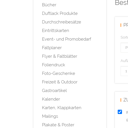
Best
Bücher
Duftlack Produkte
Durchschreibesätze
P
Eintrittskarten
Sort
Event- und Promobedarf
Faltplaner
Flyer & Faltblätter
Aufl
Foliendruck
Foto-Geschenke
Freizeit & Outdoor
Gastroartikel
Kalender
Z
Karten, Klappkarten
Mailings
Plakate & Poster