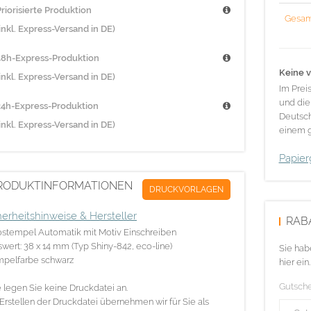
riorisierte Produktion
Gesam
inkl. Express-Versand in DE)
48h-Express-Produktion
Keine v
inkl. Express-Versand in DE)
Im Prei
und die
24h-Express-Produktion
Deutsch
inkl. Express-Versand in DE)
einem g
Papier
RODUKTINFORMATIONEN
DRUCKVORLAGEN
herheitshinweise & Hersteller
RAB
stempel Automatik mit Motiv Einschreiben
swert: 38 x 14 mm (Typ Shiny-842, eco-line)
Sie hab
mpelfarbe schwarz
hier ein.
Gutsch
e legen Sie keine Druckdatei an.
Erstellen der Druckdatei übernehmen wir für Sie als