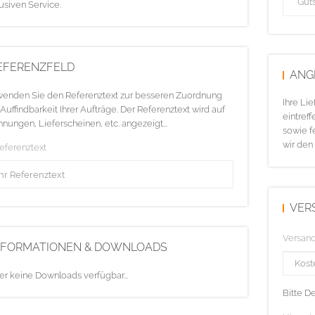
usiven Service.
EFERENZFELD
ANG
enden Sie den Referenztext zur besseren Zuordnung
Ihre Li
Auffindbarkeit Ihrer Aufträge. Der Referenztext wird auf
eintreff
nungen, Lieferscheinen, etc. angezeigt...
sowie f
wir den
Referenztext
VER
Versan
NFORMATIONEN & DOWNLOADS
er keine Downloads verfügbar...
Bitte D