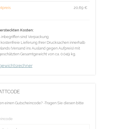
tpreis
20,69
€
ersteckten Kosten:
s inbegriffen sind Verpackung
 kostenfreie Lieferung Ihrer Drucksachen innerhalb
lands (Versand ins Ausland gegen Aufpreis) mit
eschätzten Gesamtgewicht von ca. 0.049 kg.
gewichtsrechner
ATTCODE
en einen Gutscheincode? -Tragen Sie diesen bitte
eincode