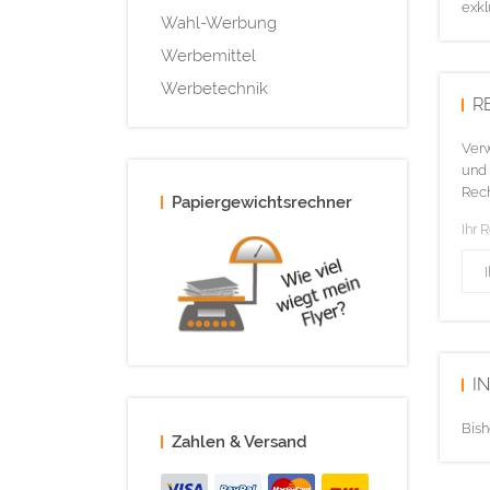
exkl
Wahl-Werbung
Werbemittel
Werbetechnik
R
Verw
und 
Rech
Papiergewichtsrechner
Ihr 
I
Bish
Zahlen & Versand