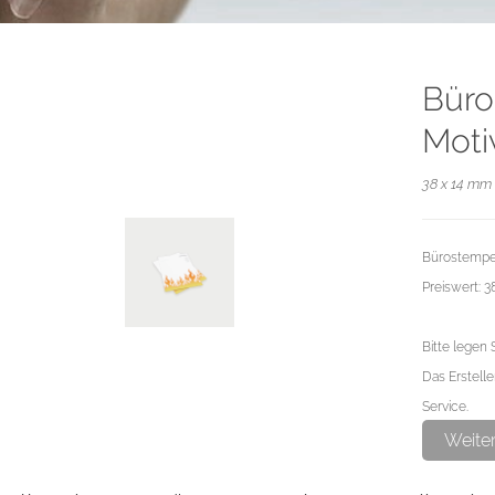
Büro
Moti
38 x 14 mm 
Bürostempel
Preiswert: 
Bitte legen 
Das Erstelle
Service.
Weite