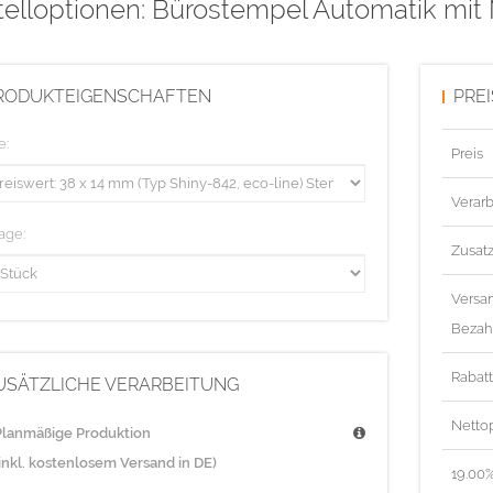
elloptionen: Bürostempel Automatik mit 
RODUKTEIGENSCHAFTEN
PRE
e:
Preis
Verarb
age:
Zusat
Versa
Bezah
Rabat
USÄTZLICHE VERARBEITUNG
Nettop
Planmäßige Produktion
(inkl. kostenlosem Versand in DE)
19.00