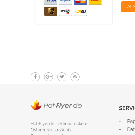
AL
SERVI
Pap
Hot-Flyer.de | Onlinedruckerei
Dat
Ostpreußenstraße 16