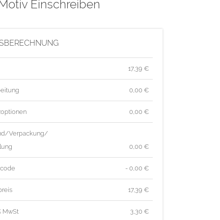
Motiv Einschreiben
ISBERECHNUNG
17,39
€
eitung
0,00 €
zoptionen
0,00 €
nd/Verpackung/
lung
0,00 €
tcode
- 0,00 €
reis
17,39
€
% MwSt
3,30
€