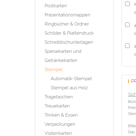
P
Postkarten
(
Präsentationsmappen
Ringbücher & Ordner
Schilder & Plattendruck
(
Schreibtischunterlagen
Speisekarten und
(
Getränkekarten
Stempel
Automatik-Stempel
P
Stempel aus Holz
Sic
Tragetaschen
Büro
Treuekarten
Prei
Ste
Trinken & Essen
Verpackungen
Bitt
Das 
Visitenkarten