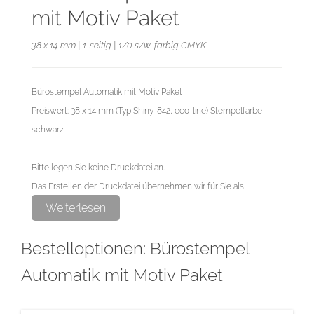
mit Motiv Paket
38 x 14 mm | 1-seitig | 1/0 s/w-farbig CMYK
Bürostempel Automatik mit Motiv Paket
Preiswert: 38 x 14 mm (Typ Shiny-842, eco-line) Stempelfarbe
schwarz
Bitte legen Sie keine Druckdatei an.
Das Erstellen der Druckdatei übernehmen wir für Sie als
exklusiven Service.
Weiterlesen
Bestelloptionen: Bürostempel
Automatik mit Motiv Paket