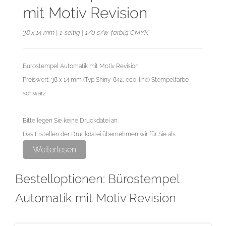
mit Motiv Revision
38 x 14 mm | 1-seitig | 1/0 s/w-farbig CMYK
Bürostempel Automatik mit Motiv Revision
Preiswert: 38 x 14 mm (Typ Shiny-842, eco-line) Stempelfarbe
schwarz
Bitte legen Sie keine Druckdatei an.
Das Erstellen der Druckdatei übernehmen wir für Sie als
exklusiven Service.
Weiterlesen
Bestelloptionen: Bürostempel
Automatik mit Motiv Revision