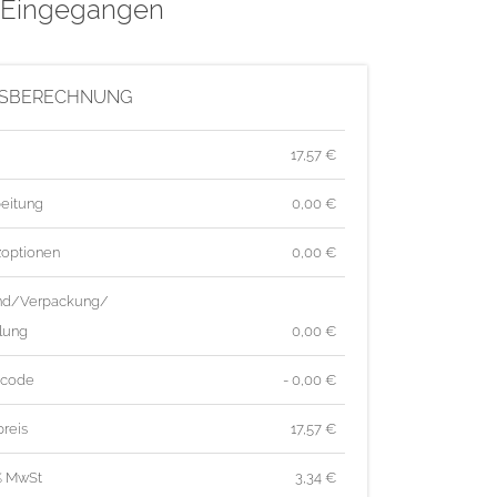
v Eingegangen
ISBERECHNUNG
17,57
€
eitung
0,00 €
zoptionen
0,00 €
nd/Verpackung/
lung
0,00 €
tcode
- 0,00 €
reis
17,57
€
% MwSt
3,34
€