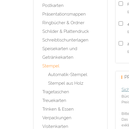
P
Postkarten
(
Präsentationsmappen
Ringbücher & Ordner
Schilder & Plattendruck
(
Schreibtischunterlagen
Speisekarten und
(
Getränkekarten
Stempel
Automatik-Stempel
P
Stempel aus Holz
Sic
Tragetaschen
Bür
Treuekarten
Prei
Trinken & Essen
Bitt
Verpackungen
Das 
exkl
Visitenkarten