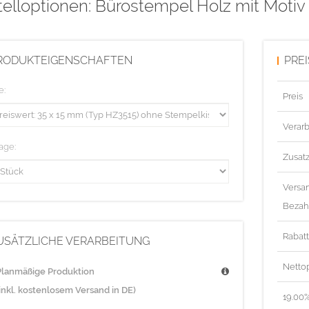
telloptionen: Bürostempel Holz mit Moti
RODUKTEIGENSCHAFTEN
PRE
e:
Preis
Verarb
age:
Zusat
Versa
Bezah
Rabat
USÄTZLICHE VERARBEITUNG
Nettop
Planmäßige Produktion
(inkl. kostenlosem Versand in DE)
19.00