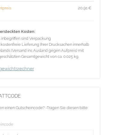
tpreis
20,91
€
ersteckten Kosten:
s inbegriffen sind Verpackung
 kostenfreie Lieferung Ihrer Drucksachen innerhalb
lands (Versand ins Ausland gegen Aufpreis) mit
eschätzten Gesamtgewicht von ca. 0.025 kg.
gewichtsrechner
ATTCODE
en einen Gutscheincode? -Tragen Sie diesen bitte
eincode