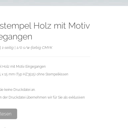
stempel Holz mit Motiv
egangen
| 1-seitig | 1/0 s/w-farbig CMYK
 Holz mit Motiv Eingegangen
35 x 15 mm (Typ HZ3515) ohne Stempelkissen
Sie keine Druckdatei an.
n der Druckdatei übernehmen wir für Sie als exklusiven
rlesen