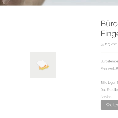
Büro
Eing
35 x 15 mm 
Bürostempel
Preiswert: 
Bitte legen 
Das Erstelle
Service.
Weite