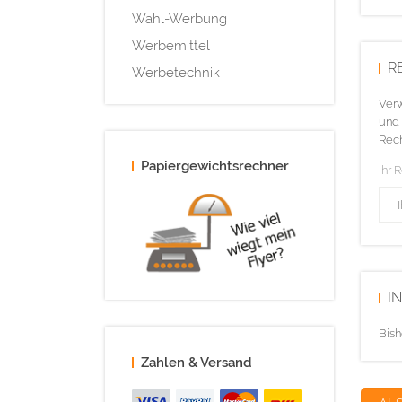
Wahl-Werbung
Werbemittel
R
Werbetechnik
Verw
und 
Rech
Papiergewichtsrechner
Ihr 
I
Bish
Zahlen & Versand