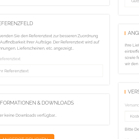
EFERENZFELD
ANG
enden Sie den Referenztext zur besseren Zuordnung
Auffindbarkeit Ihrer Aufträge. Der Referenztext wird auf
Ihre Li
nungen, Lieferscheinen, etc. angezeigt...
eintreff
sowie f
Referenztext
wir den
VER
NFORMATIONEN & DOWNLOADS
Versan
er keine Downloads verfügbar...
Bitte D