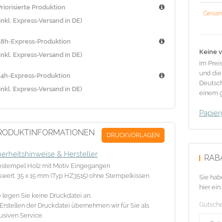
riorisierte Produktion
Gesam
inkl. Express-Versand in DE)
48h-Express-Produktion
Keine v
inkl. Express-Versand in DE)
Im Prei
und die
24h-Express-Produktion
Deutsch
inkl. Express-Versand in DE)
einem g
Papier
RODUKTINFORMATIONEN
DRUCKVORLAGEN
herheitshinweise & Hersteller
RAB
ostempel Holz mit Motiv Eingegangen
swert: 35 x 15 mm (Typ HZ3515) ohne Stempelkissen
Sie hab
hier ein.
e legen Sie keine Druckdatei an.
Gutsch
Erstellen der Druckdatei übernehmen wir für Sie als
usiven Service.