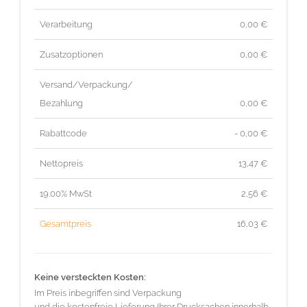
Verarbeitung
0,00 €
Zusatzoptionen
0,00 €
Versand/Verpackung/
Bezahlung
0,00 €
Rabattcode
- 0,00 €
Nettopreis
13,47
€
19.00% MwSt
2,56
€
Gesamtpreis
16,03
€
Keine versteckten Kosten:
Im Preis inbegriffen sind Verpackung
und die kostenfreie Lieferung Ihrer Drucksachen innerhalb