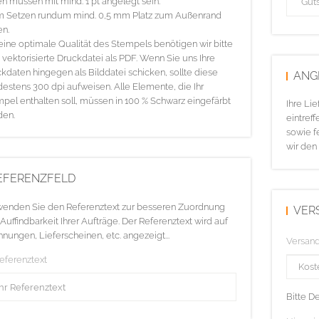
en müssen mit mind. 1 pt angelegt sein.
m Setzen rundum mind. 0,5 mm Platz zum Außenrand
en.
eine optimale Qualität des Stempels benötigen wir bitte
 vektorisierte Druckdatei als PDF. Wenn Sie uns Ihre
kdaten hingegen als Bilddatei schicken, sollte diese
ANG
estens 300 dpi aufweisen. Alle Elemente, die Ihr
pel enthalten soll, müssen in 100 % Schwarz eingefärbt
Ihre Li
den.
eintreff
sowie f
wir den
EFERENZFELD
enden Sie den Referenztext zur besseren Zuordnung
VER
Auffindbarkeit Ihrer Aufträge. Der Referenztext wird auf
nungen, Lieferscheinen, etc. angezeigt...
Versan
Referenztext
Bitte D