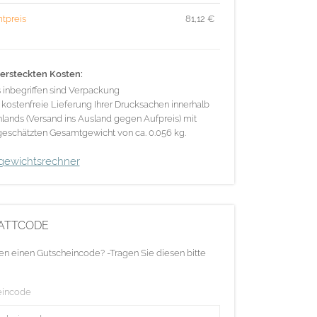
tpreis
81,12
€
ersteckten Kosten:
s inbegriffen sind Verpackung
 kostenfreie Lieferung Ihrer Drucksachen innerhalb
lands (Versand ins Ausland gegen Aufpreis) mit
eschätzten Gesamtgewicht von ca. 0.056 kg.
gewichtsrechner
ATTCODE
en einen Gutscheincode? -Tragen Sie diesen bitte
eincode