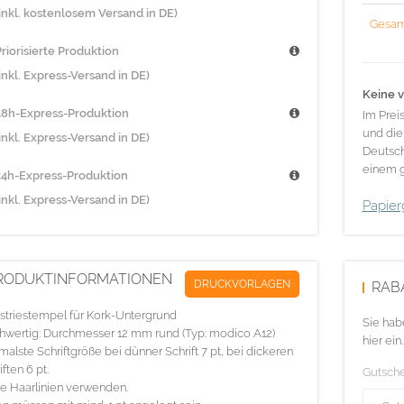
(inkl. kostenlosem Versand in DE)
Gesam
riorisierte Produktion
inkl. Express-Versand in DE)
Keine v
48h-Express-Produktion
Im Prei
und die
inkl. Express-Versand in DE)
Deutsch
einem g
24h-Express-Produktion
inkl. Express-Versand in DE)
Papier
RODUKTINFORMATIONEN
DRUCKVORLAGEN
RAB
striestempel für Kork-Untergrund
Sie hab
wertig: Durchmesser 12 mm rund (Typ: modico A12)
hier ein.
malste Schriftgröße bei dünner Schrift 7 pt, bei dickeren
iften 6 pt.
Gutsch
e Haarlinien verwenden.