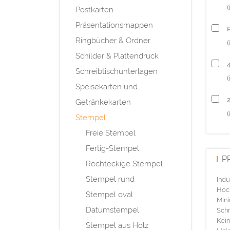
Postkarten
Präsentationsmappen
P
Ringbücher & Ordner
(
Schilder & Plattendruck
Schreibtischunterlagen
(
Speisekarten und
Getränkekarten
(
Stempel
Freie Stempel
Fertig-Stempel
P
Rechteckige Stempel
Stempel rund
Indu
Hoch
Stempel oval
Mini
Datumstempel
Schr
Kein
Stempel aus Holz