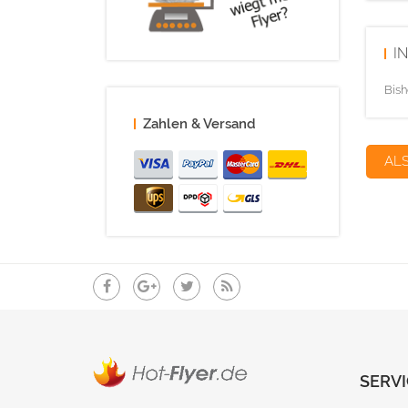
I
Bish
Zahlen & Versand
AL
SERVI