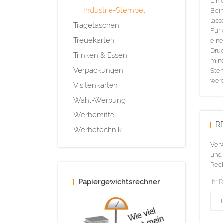
Lini
Industrie-Stempel
Bei
lass
Tragetaschen
Für 
Treuekarten
eine
Druc
Trinken & Essen
mind
Verpackungen
Stem
wer
Visitenkarten
Wahl-Werbung
Werbemittel
R
Werbetechnik
Verw
und 
Rech
Papiergewichtsrechner
Ihr 