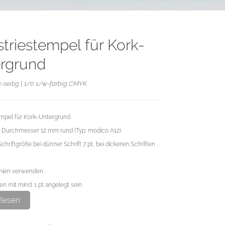
striestempel für Kork-
rgrund
1-seitig | 1/0 s/w-farbig CMYK
empel für Kork-Untergrund
 Durchmesser 12 mm rund (Typ: modico A12)
chriftgröße bei dünner Schrift 7 pt, bei dickeren Schriften
inien verwenden.
n mit mind. 1 pt angelegt sein.
 rundum mind. 0,5 mm Platz zum Außenrand lassen.
rlesen
imale Qualität des Stempels benötigen wir bitte eine