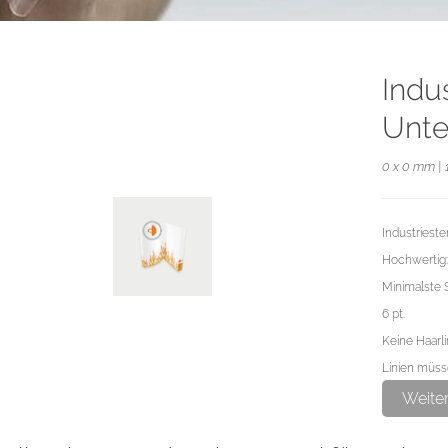
Indu
Unte
0 x 0 mm | 
Industriest
Hochwertig:
Minimalste S
6 pt.
Keine Haarl
Linien müsse
Beim Setzen
Weite
Für eine opt