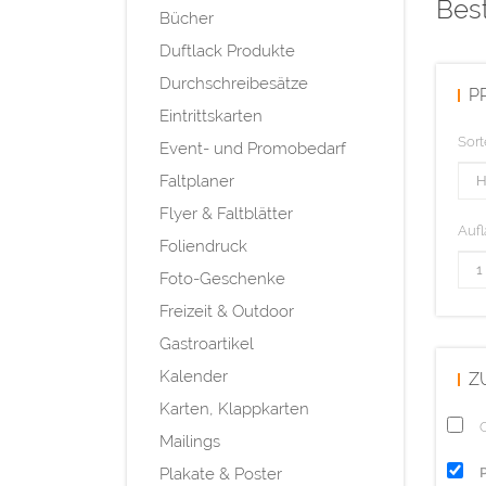
Best
Bücher
Duftlack Produkte
Durchschreibesätze
P
Eintrittskarten
Sort
Event- und Promobedarf
Faltplaner
Flyer & Faltblätter
Aufl
Foliendruck
Foto-Geschenke
Freizeit & Outdoor
Gastroartikel
Kalender
Z
Karten, Klappkarten
Q
Mailings
Plakate & Poster