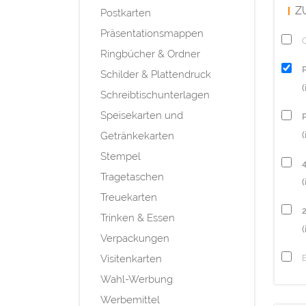
Z
Postkarten
Präsentationsmappen
Q
Ringbücher & Ordner
Schilder & Plattendruck
Schreibtischunterlagen
Speisekarten und
P
Getränkekarten
(
Stempel
Tragetaschen
(
Treuekarten
Trinken & Essen
(
Verpackungen
Visitenkarten
Wahl-Werbung
Werbemittel