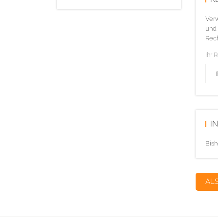
Verw
und 
Rech
Ihr 
I
Bish
AL