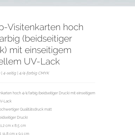
p-Visitenkarten hoch
arbig (beidseitiger
k) mit einseitigem
iellem UV-Lack
 | 4-seitig | 4/4-farbig CMYK
nkarten hoch 4/4 farbig (beidseitiger Druck) mit einseitigem
UV-Lack
chwertiger Qualitätsdruck matt
eidseitiger Druck)
11,2 cm x 8,5 cm
: 11,8 cm x 9,1 cm