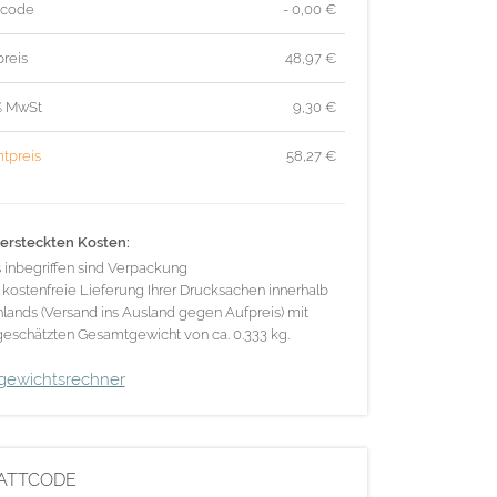
tcode
- 0,00 €
reis
48,97
€
% MwSt
9,30
€
tpreis
58,27
€
ersteckten Kosten:
s inbegriffen sind Verpackung
 kostenfreie Lieferung Ihrer Drucksachen innerhalb
lands (Versand ins Ausland gegen Aufpreis) mit
eschätzten Gesamtgewicht von ca. 0.333 kg.
gewichtsrechner
ATTCODE