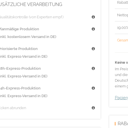
Rabat
USÄTZLICHE VERARBEITUNG
Nettop
ualitätskontrolle (von Experten empf.)
19.00
Planmäßige Produktion
(inkl. kostenlosem Versand in DE)
Gesam
riorisierte Produktion
inkl. Express-Versand in DE)
Keine v
48h-Express-Produktion
Im Prei
und die
inkl. Express-Versand in DE)
Deutsch
einem g
24h-Express-Produktion
inkl. Express-Versand in DE)
Papier
Ecken abrunden
RAB