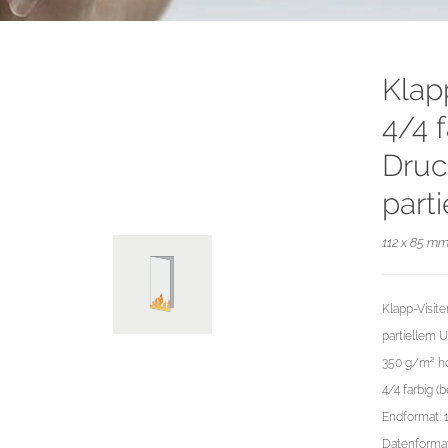
Klap
4/4 f
Druc
part
112 x 85 mm
Klapp-Visite
partiellem 
350 g/m² ho
4/4 farbig (b
Endformat: 
Datenformat