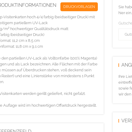
RODUKTINFORMATIONEN
DRUCKVORLAGEN
Sie hab
hier ein.
p-Visitenkarten hoch 4/4 farbig (beidseitiger Druck) mit
eitigem partiellem UV-Lack
Gutsch
g/m² hochwertiger Qualitätsdruck matt
farbig (beidseitiger Druck)
ormat: 11,2 cm x 8,5 cm
nformat: 11,8 cm x 9,1 cm
e den partiellen UV-Lack als Volltonfarbe (100% Magenta)
gen und als Lack bezeichnen. Alle Flächen mit der Farbe
ANG
 müssen auf Überdrucken stehen, voll deckend sein
n Raster!) und eine Linienstärke von mindestens 1 Punkt
Ihre Li
n.
eintreff
sowie f
Visitenkarten werden gerillt geliefert, nicht gefalzt.
wir den
e Auflage wird im hochwertigen Offsetdruck hergestellt.
VER
EFERENZFELD