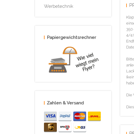
P
Werbetechnik
Klap
eins
350 
4/4 
Papiergewichtsrechner
Endf
Date
Bitt
anle
Lack
(kei
habe
Die 
Zahlen & Versand
Dies
R