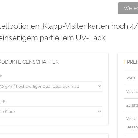
Weite
Bitte den pa
elloptionen: Klapp-Visitenkarten hoch 4/4
und als Lac
Überdrucken 
einseitigem partiellem UV-Lack
Linienstärk
Die Visitenka
RODUKTEIGENSCHAFTEN
PRE
Diese Aufla
e:
Preis
Verarb
age:
Zusat
Versa
Bezah