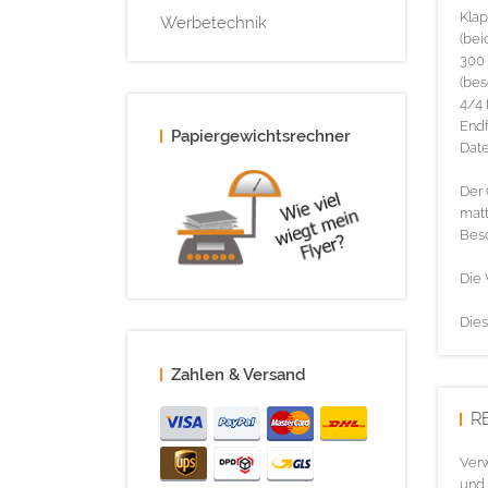
Klap
Werbetechnik
(bei
300 
(bes
4/4 
Endf
Papiergewichtsrechner
Date
Der 
matt
Bes
Die 
Dies
Zahlen & Versand
R
Verw
und 