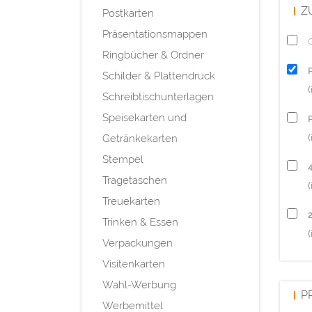
Z
Postkarten
Präsentationsmappen
Q
Ringbücher & Ordner
Schilder & Plattendruck
Schreibtischunterlagen
Speisekarten und
P
Getränkekarten
(
Stempel
Tragetaschen
(
Treuekarten
Trinken & Essen
(
Verpackungen
Visitenkarten
Wahl-Werbung
P
Werbemittel