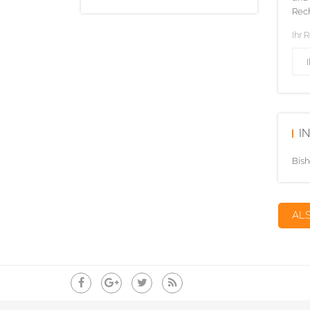
Rech
Ihr 
I
Bish
AL