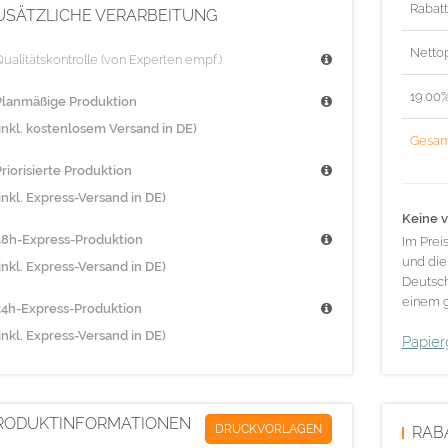
Rabat
USÄTZLICHE VERARBEITUNG
Nettop
ualitätskontrolle (von Experten empf.)
19.00
Planmäßige Produktion
(inkl. kostenlosem Versand in DE)
Gesam
riorisierte Produktion
inkl. Express-Versand in DE)
Keine v
48h-Express-Produktion
Im Prei
und die
inkl. Express-Versand in DE)
Deutsch
einem g
24h-Express-Produktion
inkl. Express-Versand in DE)
Papier
RODUKTINFORMATIONEN
DRUCKVORLAGEN
RAB