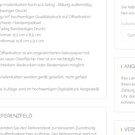
p-Visitenkarten hoch 4/4 farbig - Rillung außermittig
Sie hab
dseitiger Druck)
hier ein.
g/m² hochwertiger Qualitätsdruck auf Offsetkarton
chreib-/bestempelbar)
Gutsch
farbig (beidseitiger Druck)
ormat: 11,2 cm x 8,5 cm
nformat: 11,8 cm x 9,1 cm
Offsetkarton ist ein ungestrichenes Naturpapier mit
er, rauer Oberfläche. Hier ist ein nachträgliches
chreiben, Bedrucken oder Bestempeln möglich.
ANG
Visitenkarten werden gerillt geliefert, nicht gefalzt.
Ihre Li
Ihnen ei
e Auflage wird im hochwertigen Digitaldruck hergestellt.
Zahlung
Uhr, da
können.
EFERENZFELD
enden Sie den Referenztext zur besseren Zuordnung
VER
Auffindbarkeit Ihrer Aufträge. Der Referenztext wird auf