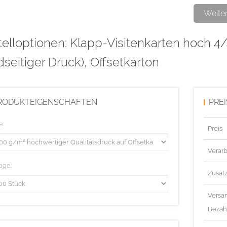
Datenformat
Weite
elloptionen: Klapp-Visitenkarten hoch 4/4
Der Offsetka
Oberfläche. 
dseitiger Druck), Offsetkarton
Bestempeln
Die Visitenka
RODUKTEIGENSCHAFTEN
PRE
Diese Auflag
e:
Preis
Verarb
age:
Zusat
Versa
Bezah