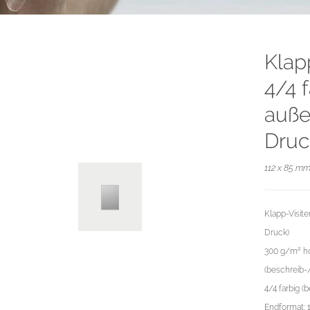
Klap
4/4 f
außer
Druc
112 x 85 mm
Klapp-Visite
Druck)
300 g/m² ho
(beschreib-
4/4 farbig (b
Endformat: 