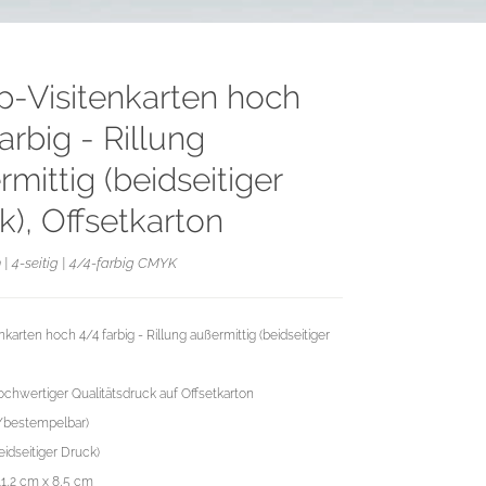
p-Visitenkarten hoch
arbig - Rillung
mittig (beidseitiger
k), Offsetkarton
 | 4-seitig | 4/4-farbig CMYK
nkarten hoch 4/4 farbig - Rillung außermittig (beidseitiger
chwertiger Qualitätsdruck auf Offsetkarton
/bestempelbar)
eidseitiger Druck)
11,2 cm x 8,5 cm