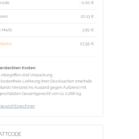
tcode
- 0,00 €
reis
20,13
€
% MwSt
3,82
€
tpreis
23,95
€
ersteckten Kosten:
s inbegriffen sind Verpackung
 kostenfreie Lieferung Ihrer Drucksachen innerhalb
lands (Versand ins Ausland gegen Aufpreis) mit
eschätzten Gesamtgewicht von ca. 0.286 kg.
gewichtsrechner
ATTCODE