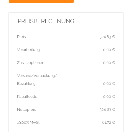
PREISBERECHNUNG
Preis
324,83
€
Verarbeitung
0,00 €
Zusatzoptionen
0,00 €
Versand/Verpackung/
Bezahlung
0,00 €
Rabattcode
- 0,00 €
Nettopreis
324,83
€
19.00% MwSt
61,72
€