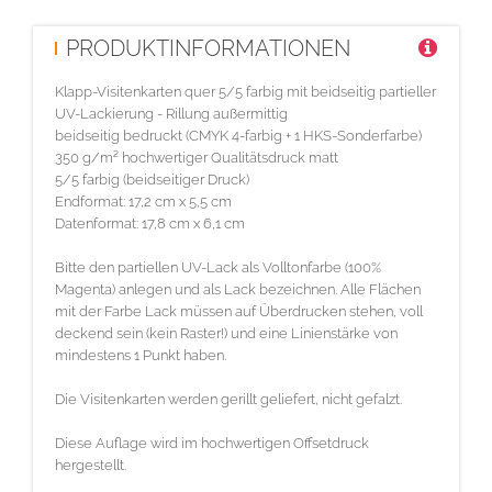
PRODUKTINFORMATIONEN
Klapp-Visitenkarten quer 5/5 farbig mit beidseitig partieller
UV-Lackierung - Rillung außermittig
beidseitig bedruckt (CMYK 4-farbig + 1 HKS-Sonderfarbe)
350 g/m² hochwertiger Qualitätsdruck matt
5/5 farbig (beidseitiger Druck)
Endformat: 17,2 cm x 5,5 cm
Datenformat: 17,8 cm x 6,1 cm
Bitte den partiellen UV-Lack als Volltonfarbe (100%
Magenta) anlegen und als Lack bezeichnen. Alle Flächen
mit der Farbe Lack müssen auf Überdrucken stehen, voll
deckend sein (kein Raster!) und eine Linienstärke von
mindestens 1 Punkt haben.
Die Visitenkarten werden gerillt geliefert, nicht gefalzt.
Diese Auflage wird im hochwertigen Offsetdruck
hergestellt.