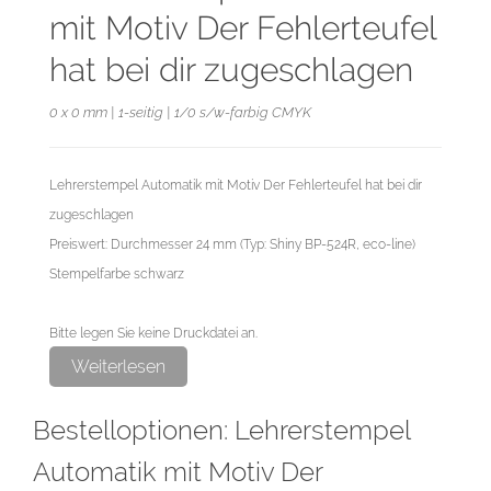
mit Motiv Der Fehlerteufel
hat bei dir zugeschlagen
0 x 0 mm | 1-seitig | 1/0 s/w-farbig CMYK
Lehrerstempel Automatik mit Motiv Der Fehlerteufel hat bei dir
zugeschlagen
Preiswert: Durchmesser 24 mm (Typ: Shiny BP-524R, eco-line)
Stempelfarbe schwarz
Bitte legen Sie keine Druckdatei an.
Das Erstellen der Druckdatei übernehmen wir für Sie als
Weiterlesen
exklusiven Service.
Bestelloptionen: Lehrerstempel
Automatik mit Motiv Der