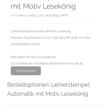
mit Motiv Lesekönig
0 x 0 mm | 1-seitig | 1/0 s/w-farbig CMYK
Lehrerstempel Automatik mit Motiv Lesekönig
Preiswert: Durchmesser 24 mm (Typ: Shiny BP-524R, eco-line)
Stempelfarbe schwarz
Bitte legen Sie keine Druckdatei an.
Das Erstellen der Druckdatei übernehmen wir für Sie als
exklusiven Service.
Weiterlesen
Bestelloptionen: Lehrerstempel
Automatik mit Motiv Lesekönig