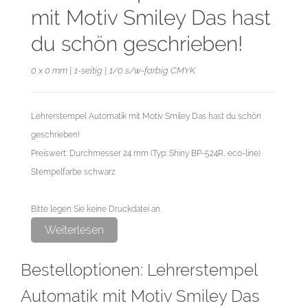
mit Motiv Smiley Das hast
du schön geschrieben!
0 x 0 mm | 1-seitig | 1/0 s/w-farbig CMYK
Lehrerstempel Automatik mit Motiv Smiley Das hast du schön
geschrieben!
Preiswert: Durchmesser 24 mm (Typ: Shiny BP-524R, eco-line)
Stempelfarbe schwarz
Bitte legen Sie keine Druckdatei an.
Das Erstellen der Druckdatei übernehmen wir für Sie als
Weiterlesen
exklusiven Service.
Bestelloptionen: Lehrerstempel
Automatik mit Motiv Smiley Das