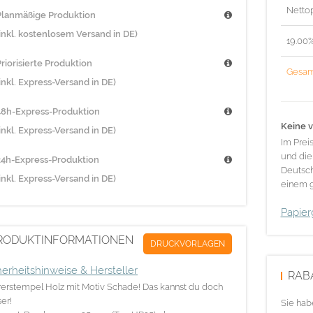
Nettop
Planmäßige Produktion
(inkl. kostenlosem Versand in DE)
19.00
riorisierte Produktion
Gesam
inkl. Express-Versand in DE)
48h-Express-Produktion
Keine v
inkl. Express-Versand in DE)
Im Prei
und die
24h-Express-Produktion
Deutsch
inkl. Express-Versand in DE)
einem g
Papier
RODUKTINFORMATIONEN
DRUCKVORLAGEN
herheitshinweise & Hersteller
RAB
erstempel Holz mit Motiv Schade! Das kannst du doch
er!
Sie hab