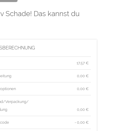
iv Schade! Das kannst du
ISBERECHNUNG
17,57
€
eitung
0,00 €
zoptionen
0,00 €
nd/Verpackung/
lung
0,00 €
tcode
- 0,00 €