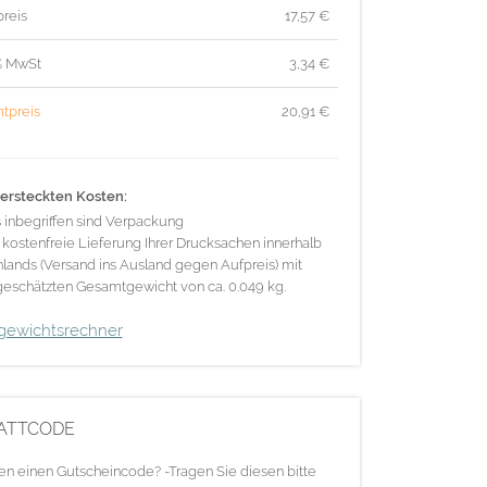
reis
17,57
€
% MwSt
3,34
€
tpreis
20,91
€
ersteckten Kosten:
s inbegriffen sind Verpackung
 kostenfreie Lieferung Ihrer Drucksachen innerhalb
lands (Versand ins Ausland gegen Aufpreis) mit
eschätzten Gesamtgewicht von ca. 0.049 kg.
gewichtsrechner
ATTCODE
en einen Gutscheincode? -Tragen Sie diesen bitte