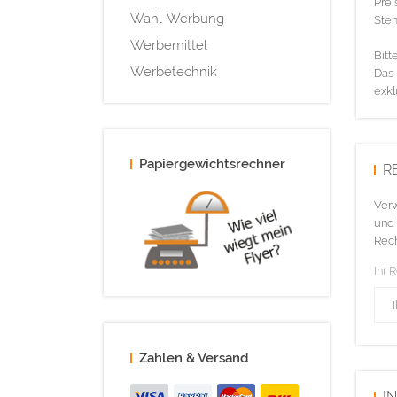
Prei
Wahl-Werbung
Ste
Werbemittel
Bitt
Werbetechnik
Das 
exkl
Papiergewichtsrechner
R
Verw
und 
Rech
Ihr 
Zahlen & Versand
I