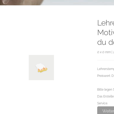
Lehr
Moti
du d
0 x 0 mm | 
Lehrerstemp
Preiswert: 
Bitte legen 
Das Erstelle
Service.
Weite