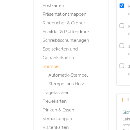
Postkarten
Präsentationsmappen
Ringbücher & Ordner
P
Schilder & Plattendruck
(
Schreibtischunterlagen
Speisekarten und
(
Getränkekarten
Stempel
(
Automatik-Stempel
Stempel aus Holz
Tragetaschen
P
Treuekarten
Trinken & Essen
Sic
Verpackungen
Lehr
bess
Visitenkarten