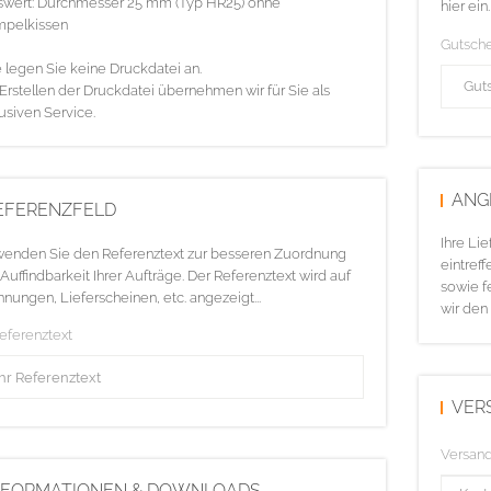
swert: Durchmesser 25 mm (Typ HR25) ohne
hier ein.
mpelkissen
Gutsch
e legen Sie keine Druckdatei an.
Erstellen der Druckdatei übernehmen wir für Sie als
usiven Service.
ANG
EFERENZFELD
Ihre Li
enden Sie den Referenztext zur besseren Zuordnung
eintreff
Auffindbarkeit Ihrer Aufträge. Der Referenztext wird auf
sowie f
nungen, Lieferscheinen, etc. angezeigt...
wir den
Referenztext
VER
Versan
NFORMATIONEN & DOWNLOADS