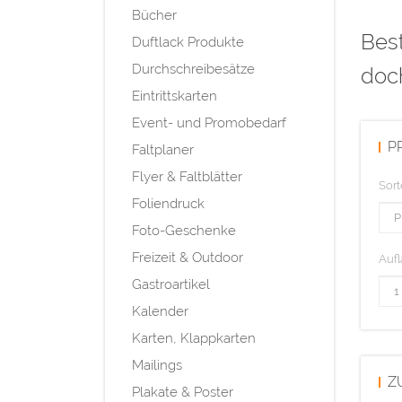
Bücher
Best
Duftlack Produkte
Durchschreibesätze
doc
Eintrittskarten
Event- und Promobedarf
P
Faltplaner
Flyer & Faltblätter
Sort
Foliendruck
Foto-Geschenke
Freizeit & Outdoor
Aufl
Gastroartikel
Kalender
Karten, Klappkarten
Mailings
Z
Plakate & Poster