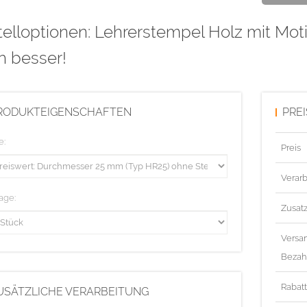
elloptionen: Lehrerstempel Holz mit Mot
h besser!
RODUKTEIGENSCHAFTEN
PRE
e:
Preis
Verarb
age:
Zusat
Versa
Bezah
Rabat
USÄTZLICHE VERARBEITUNG