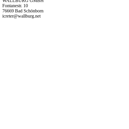
WALLBURG GMBH
Fontanestr. 10
76669 Bad Schönborn
icreter@wallburg.net