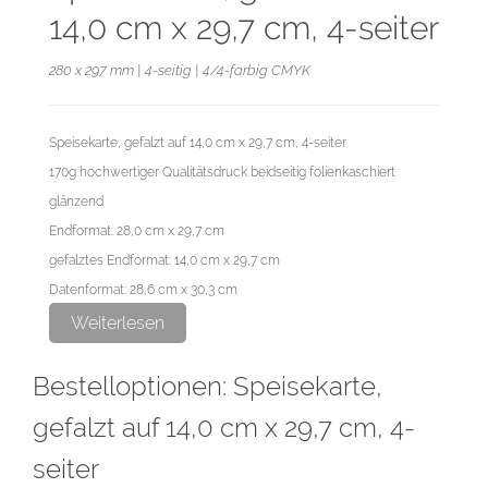
14,0 cm x 29,7 cm, 4-seiter
280 x 297 mm | 4-seitig | 4/4-farbig CMYK
Speisekarte, gefalzt auf 14,0 cm x 29,7 cm, 4-seiter
170g hochwertiger Qualitätsdruck beidseitig folienkaschiert
glänzend
Endformat: 28,0 cm x 29,7 cm
gefalztes Endformat: 14,0 cm x 29,7 cm
Datenformat: 28,6 cm x 30,3 cm
Falz von links nach rechts in mm: 140-140
Weiterlesen
Bestelloptionen: Speisekarte,
Diese Auflage wird im hochwertigen Digitaldruck produziert.
gefalzt auf 14,0 cm x 29,7 cm, 4-
seiter