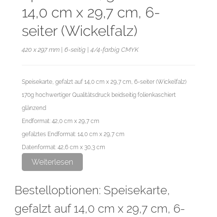
14,0 cm x 29,7 cm, 6-
seiter (Wickelfalz)
420 x 297 mm | 6-seitig | 4/4-farbig CMYK
Speisekarte, gefalzt auf 14,0 cm x 29,7 cm, 6-seiter (Wickelfalz)
170g hochwertiger Qualitätsdruck beidseitig folienkaschiert
glänzend
Endformat: 42,0 cm x 29,7 cm
gefalztes Endformat: 14,0 cm x 29,7 cm
Datenformat: 42,6 cm x 30,3 cm
Falz von links nach rechts in mm: 138-141-141
Weiterlesen
Bestelloptionen: Speisekarte,
Diese Auflage wird im hochwertigen Digitaldruck produziert.
gefalzt auf 14,0 cm x 29,7 cm, 6-