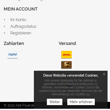
MEIN ACCOUNT
Ihr Konto
Auftragsstatus
Registrieren
Zahlarten
Versand
x
Diese Website verwendet Cookies.
Um unsere Webseite für Sie optimal zu
gestalten und fortlaufend verbessern zu
können, verwenden wir Cookies. Durch die
weitere Nutzung der Webseite stimmen Sie der
Verwendung von Cookies zu.
Weiter
Mehr erfahren
© 2021 Hot-Flyer.de | Onlinedruckerei