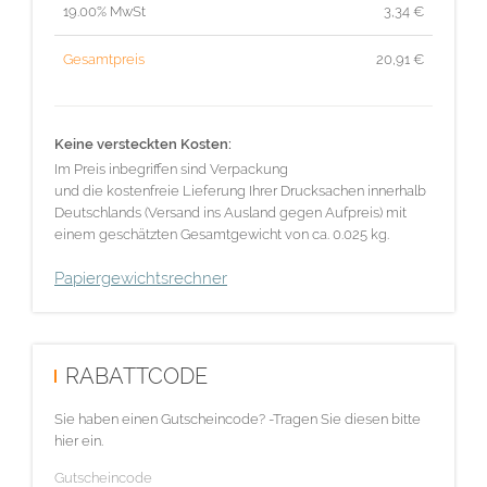
19.00% MwSt
3,34
€
Gesamtpreis
20,91
€
Keine versteckten Kosten:
Im Preis inbegriffen sind Verpackung
und die kostenfreie Lieferung Ihrer Drucksachen innerhalb
Deutschlands (Versand ins Ausland gegen Aufpreis) mit
einem geschätzten Gesamtgewicht von ca. 0.025 kg.
Papiergewichtsrechner
RABATTCODE
Sie haben einen Gutscheincode? -Tragen Sie diesen bitte
hier ein.
Gutscheincode