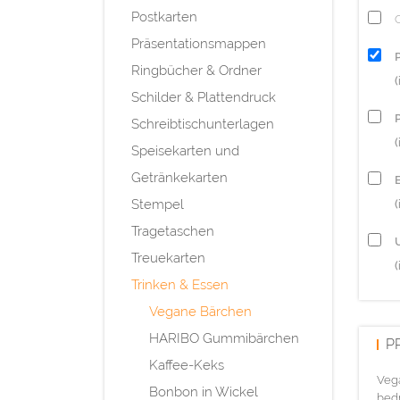
Postkarten
Q
Präsentationsmappen
Ringbücher & Ordner
Schilder & Plattendruck
P
Schreibtischunterlagen
(
Speisekarten und
Getränkekarten
Stempel
(
Tragetaschen
Treuekarten
(
Trinken & Essen
Vegane Bärchen
HARIBO Gummibärchen
P
Kaffee-Keks
Vega
Bonbon in Wickel
bed