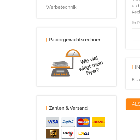
und 
Werbetechnik
Rech
Ihr 
Papiergewichtsrechner
I
Bish
AL
Zahlen & Versand