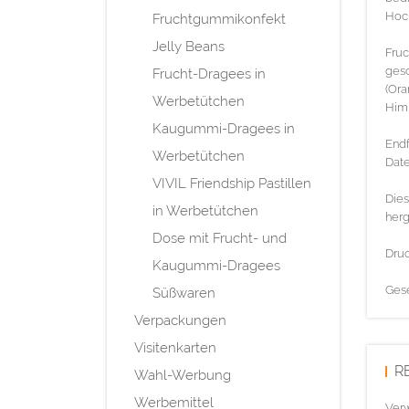
Hoch
Fruchtgummikonfekt
Jelly Beans
Fruc
ges
Frucht-Dragees in
(Ora
Werbetütchen
Him
Kaugummi-Dragees in
Endf
Werbetütchen
Date
VIVIL Friendship Pastillen
Dies
in Werbetütchen
herg
Dose mit Frucht- und
Druc
Kaugummi-Dragees
Gese
Süßwaren
Verpackungen
Visitenkarten
R
Wahl-Werbung
Werbemittel
Verw