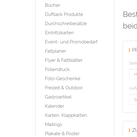
Bücher
Bes
Duftlack Produkte
Durchschreibesätze
beid
Eintrittskarten
Event- und Promobedarf
P
Faltplaner
Flyer & Faltblätter
Sort
Foliendruck
Foto-Geschenke
Freizeit & Outdoor
Aufl
Gastroartikel
Kalender
Karten, Klappkarten
Mailings
Z
Plakate & Poster