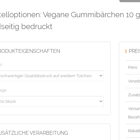
telloptionen: Vegane Gummibärchen 10 g 
Endformat: 
Datenformat
seitig bedruckt
Diese Auflag
RODUKTEIGENSCHAFTEN
PRE
Druckdatenv
e:
Preis
Gesetzliche
Verarb
age:
Zusat
Versa
Bezah
Rabat
USÄTZLICHE VERARBEITUNG