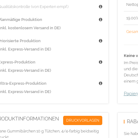
Nettop
ualitätskontrolle (von Experten empf.)
19.00
Planmäßige Produktion
(inkl. kostenlosem Versand in DE)
Gesam
riorisierte Produktion
inkl. Express-Versand in DE)
Keine v
Express-Produktion
Im Prei
und die
inkl. Express-Versand in DE)
Deutsch
einem g
Ultra-Express-Produktion
inkl. Express-Versand in DE)
Papier
RODUKTINFORMATIONEN
DRUCKVORLAGEN
RAB
ne Gummibärchen 10 g Tütchen, 4/4-farbig beidseitig
Sie hab
ruckt