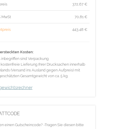
reis
372,67
€
% MwSt
70,81
€
tpreis
443,48
€
ersteckten Kosten:
s inbegriffen sind Verpackung
 kostenfreie Lieferung Ihrer Drucksachen innerhalb
lands (Versand ins Ausland gegen Aufpreis) mit
eschätzten Gesamtgewicht von ca. 5 kg.
gewichtsrechner
ATTCODE
en einen Gutscheincode? -Tragen Sie diesen bitte