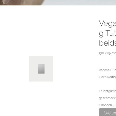
Vega
g Tü
beid
130 x 85 mm
Vegane Gumm
Hochwertige
Fruchtgummi
geschmackl
(Orangen-, P
Himbeerge
Weite