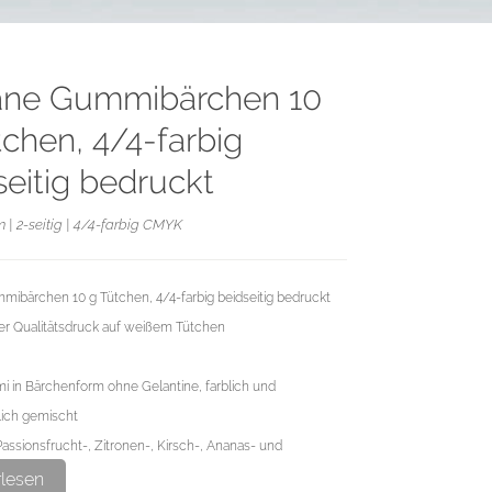
ne Gummibärchen 10
tchen, 4/4-farbig
seitig bedruckt
 | 2-seitig | 4/4-farbig CMYK
ibärchen 10 g Tütchen, 4/4-farbig beidseitig bedruckt
r Qualitätsdruck auf weißem Tütchen
 in Bärchenform ohne Gelantine, farblich und
ich gemischt
assionsfrucht-, Zitronen-, Kirsch-, Ananas- und
schmack)
rlesen