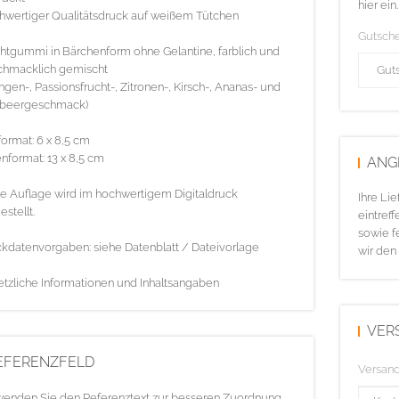
hier ein.
wertiger Qualitätsdruck auf weißem Tütchen
Gutsch
htgummi in Bärchenform ohne Gelantine, farblich und
chmacklich gemischt
ngen-, Passionsfrucht-, Zitronen-, Kirsch-, Ananas- und
beergeschmack)
ormat: 6 x 8,5 cm
nformat: 13 x 8,5 cm
ANG
e Auflage wird im hochwertigem Digitaldruck
Ihre Li
estellt.
eintreff
sowie f
kdatenvorgaben: siehe Datenblatt / Dateivorlage
wir den
tzliche Informationen und Inhaltsangaben
VER
EFERENZFELD
Versan
enden Sie den Referenztext zur besseren Zuordnung