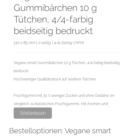
Gummibärchen 10 g
Tütchen, 4/4-farbig
beidseitig bedruckt
130 x 85 mm | 2-seitig | 4/4-farbig CMYK
Vegane smart Gummibärchen 10 g Tütchen, 4/4-farbig beidseitig
bedruckt
Hochwertiger Qualitätsdruck auf weißem Tütchen
Fruchtgummi mit 30 % weniger Zucker und ohne Gelatine. Im
Vergleich zu klassischen Fruchtgummis, mit Aromen und
färbenden Pflanzenauszügen.
Weiterlesen
Farblich und geschmacklich gemischt (mit Orangen-, Apfel-,
Bestelloptionen: Vegane smart
Birnen-, Kirsch-, Mango- und Cassisgeschmack)