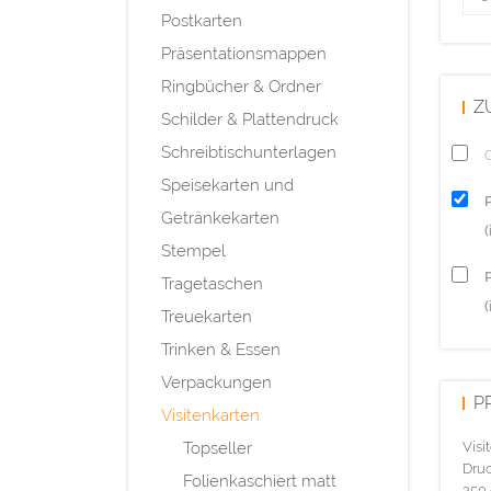
Postkarten
Präsentationsmappen
Ringbücher & Ordner
Z
Schilder & Plattendruck
Schreibtischunterlagen
Q
Speisekarten und
Getränkekarten
Stempel
P
Tragetaschen
(
Treuekarten
Trinken & Essen
Verpackungen
P
Visitenkarten
Topseller
Visi
Druc
Folienkaschiert matt
250 