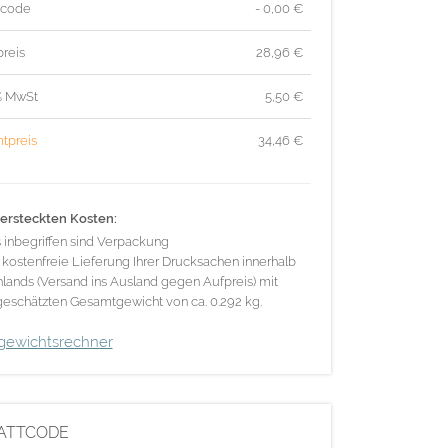
tcode
- 0,00 €
reis
28,96
€
% MwSt
5,50
€
tpreis
34,46
€
ersteckten Kosten:
s inbegriffen sind Verpackung
 kostenfreie Lieferung Ihrer Drucksachen innerhalb
lands (Versand ins Ausland gegen Aufpreis) mit
eschätzten Gesamtgewicht von ca. 0.292 kg.
gewichtsrechner
ATTCODE