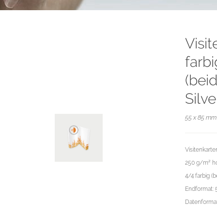
Visi
farb
(beid
Silv
55 x 85 mm 
Visitenkarte
250 g/m² ho
4/4 farbig (b
Endformat: 
Datenformat