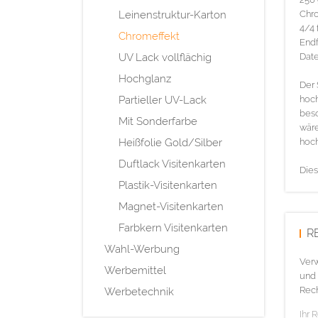
Leinenstruktur-Karton
Chr
4/4 
Chromeffekt
Endf
UV Lack vollflächig
Date
Hochglanz
Der 
Partieller UV-Lack
hoch
besc
Mit Sonderfarbe
wäre
Heißfolie Gold/Silber
hoch
Duftlack Visitenkarten
Dies
Plastik-Visitenkarten
Magnet-Visitenkarten
Farbkern Visitenkarten
R
Wahl-Werbung
Verw
Werbemittel
und 
Rech
Werbetechnik
Ihr 