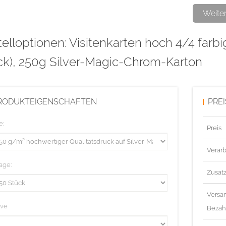
Der Silver-
Weite
Vorderseite.
elloptionen: Visitenkarten hoch 4/4 farbi
die auf weiß
silber hochg
ck), 250g Silver-Magic-Chrom-Karton
Diese Aufla
RODUKTEIGENSCHAFTEN
PRE
e:
Preis
Verarb
age:
Zusat
Versa
ive
Bezah