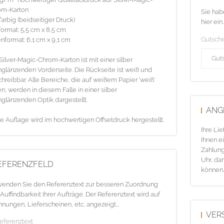
om-Karton
Sie hab
farbig (beidseitiger Druck)
hier ein.
ormat: 5,5 cm x 8,5 cm
Gutsch
nformat: 6,1 cm x 9,1 cm
Silver-Magic-Chrom-Karton ist mit einer silber
glänzenden Vorderseite. Die Rückseite ist weiß und
hreibbar. Alle Bereiche, die auf weißem Papier 'weiß'
n, werden in diesem Falle in einer silber
glänzenden Optik dargestellt.
ANG
e Auflage wird im hochwertigen Offsetdruck hergestellt.
Ihre Li
Ihnen ei
Zahlung
Uhr, da
EFERENZFELD
können.
enden Sie den Referenztext zur besseren Zuordnung
Auffindbarkeit Ihrer Aufträge. Der Referenztext wird auf
nungen, Lieferscheinen, etc. angezeigt...
VER
Referenztext