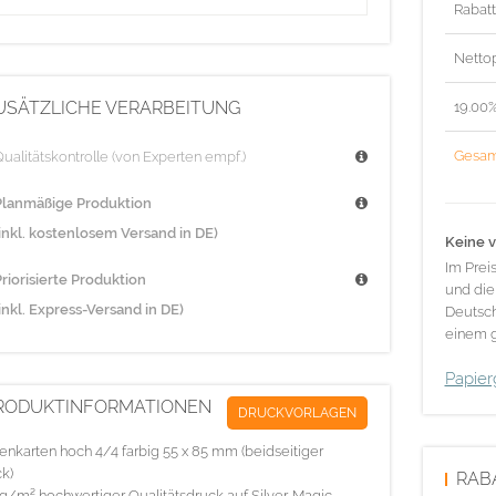
Rabat
Nettop
USÄTZLICHE VERARBEITUNG
19.00
Gesam
ualitätskontrolle (von Experten empf.)
Planmäßige Produktion
(inkl. kostenlosem Versand in DE)
Keine v
Im Prei
riorisierte Produktion
und die
inkl. Express-Versand in DE)
Deutsch
einem g
Papier
RODUKTINFORMATIONEN
DRUCKVORLAGEN
tenkarten hoch 4/4 farbig 55 x 85 mm (beidseitiger
k)
RAB
g/m² hochwertiger Qualitätsdruck auf Silver-Magic-