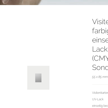
Visi
farb
eins
Lack 
(CMY
Sond
55 x 85 mm 
Visitenkarte
UV-Lack
einseitig be