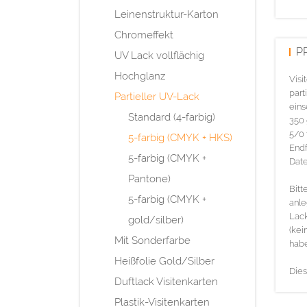
Leinenstruktur-Karton
Chromeffekt
P
UV Lack vollflächig
Hochglanz
Visi
part
Partieller UV-Lack
eins
Standard (4-farbig)
350 
5/0 
5-farbig (CMYK + HKS)
Endf
5-farbig (CMYK +
Date
Pantone)
Bitt
5-farbig (CMYK +
anle
Lack
gold/silber)
(kei
Mit Sonderfarbe
habe
Heißfolie Gold/Silber
Dies
Duftlack Visitenkarten
Plastik-Visitenkarten