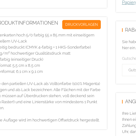
Papier
RODUKTINFORMATIONEN
DRUCKVORLAGEN
RAB
tenkarten hoch 5/0 farbig 55 x 85 mm mit einseitigem
iellem UV-Lack
Sie hab
eitig bedruckt (CMYK 4-farbig + 1 HKS-Sonderfarbe)
hier ein.
g/m² hochwertiger Qualitätsdruck matt
Gutsch
farbig (einseitiger Druck)
ormat: 5,5 cm x 8,5 cm
nformat: 6,1 cm x 9,1 cm
e den partiellen UV-Lack als Volltonfarbe (100% Magenta)
gen und als Lack bezeichnen. Alle Flächen mit der Farbe
 müssen auf Überdrucken stehen, voll deckend sein
ANG
n Raster!) und eine Linienstärke von mindestens 1 Punkt
n.
Ihre Li
Ihnen ei
e Auflage wird im hochwertigen Offsetdruck hergestellt.
Zahlung
Uhr, da