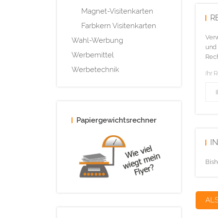
Magnet-Visitenkarten
R
Farbkern Visitenkarten
Verw
Wahl-Werbung
und 
Werbemittel
Rech
Werbetechnik
Ihr 
Papiergewichtsrechner
I
Bish
AL