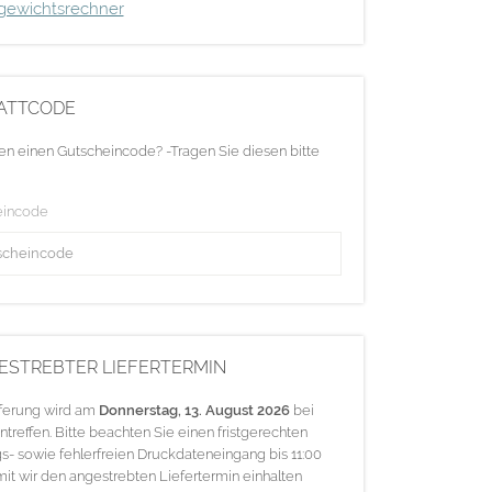
gewichtsrechner
ATTCODE
en einen Gutscheincode? -Tragen Sie diesen bitte
eincode
ESTREBTER LIEFERTERMIN
eferung wird am
Donnerstag, 13. August 2026
bei
ntreffen. Bitte beachten Sie einen fristgerechten
s- sowie fehlerfreien Druckdateneingang bis 11:00
mit wir den angestrebten Liefertermin einhalten