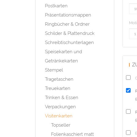
Postkarten
Präsentationsmappen
Mot
Ringbücher & Ordner
Schilder & Plattendruck
Schreibtischunterlagen
Speisekarten und
Getränkekarten
Z
Stempel
Q
Tragetaschen
Treuekarten
Trinken & Essen
Verpackungen
P
Visitenkarten
(
Topseller
Folienkaschiert matt