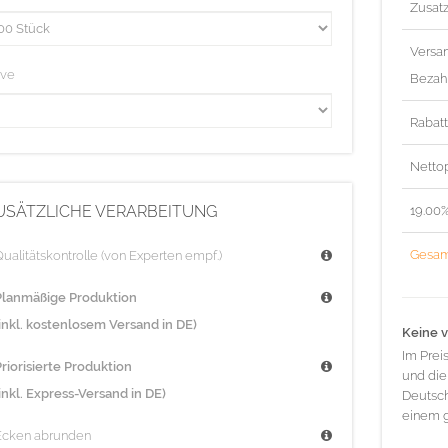
Zusat
Versa
ive
Bezah
Rabat
Nettop
USÄTZLICHE VERARBEITUNG
19.00
Gesam
ualitätskontrolle (von Experten empf.)
Planmäßige Produktion
(inkl. kostenlosem Versand in DE)
Keine v
Im Prei
riorisierte Produktion
und die
inkl. Express-Versand in DE)
Deutsch
einem g
Ecken abrunden