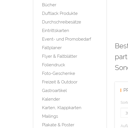
Bücher
Duftlack Produkte
Durchschreibesätze
Eintrittskarten
Event- und Promobedarf
Best
Faltplaner
part
Flyer & Faltblätter
Foliendruck
Son
Foto-Geschenke
Freizeit & Outdoor
P
Gastroartikel
Kalender
Sort
Karten, Klappkarten
Mailings
Plakate & Poster
Aufl