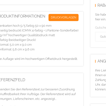
RAB
Sie hab
RODUKTINFORMATIONEN
DRUCKVORLAGEN
hier ein.
tenkarten hoch 5/5 farbig 50 x 90 mm
Gutsch
seitig bedruckt (CMYK 4-farbig + 1 Pantone-Sonderfarbe)
g/m² hochwertiger Qualitätsdruck matt
farbig (beidseitiger Druck)
ormat: 5,0 cm x 9,0 cm
nformat: 5,6 cm x 9,6 cm
e Auflage wird im hochwertigen Offsetdruck hergestellt.
ANG
Ihre Li
Ihnen ei
EFERENZFELD
Zahlung
Uhr, da
enden Sie den Referenztext zur besseren Zuordnung
können.
Auffindbarkeit Ihrer Aufträge. Der Referenztext wird auf
nungen, Lieferscheinen, etc. angezeigt...