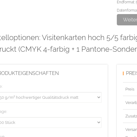
Endformat: 
Datenformat
Weite
Diese Aufla
elloptionen: Visitenkarten hoch 5/5 farbi
ruckt (CMYK 4-farbig + 1 Pantone-Sonder
RODUKTEIGENSCHAFTEN
PRE
e:
Preis
Verarb
age:
Zusat
Versa
ive