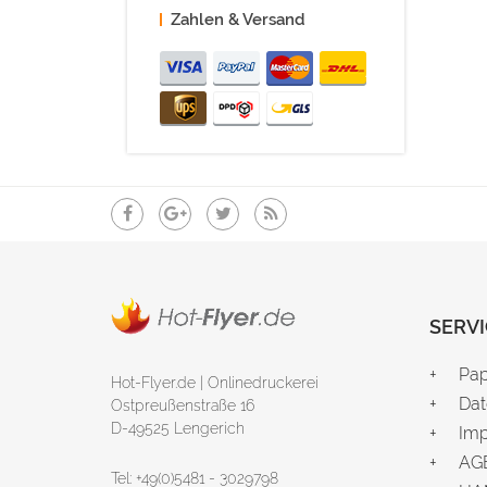
Zahlen & Versand
SERVI
Pap
Hot-Flyer.de | Onlinedruckerei
Dat
Ostpreußenstraße 16
D-49525 Lengerich
Im
AG
Tel: +49(0)5481 - 3029798