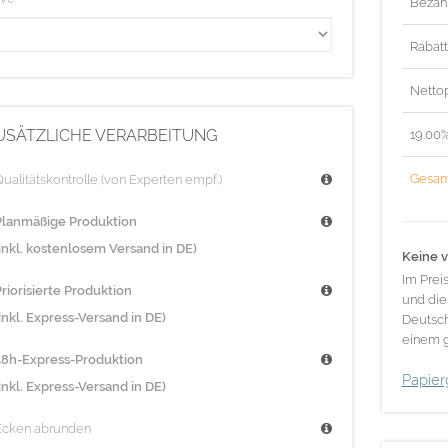
Bezah
Rabat
Nettop
USÄTZLICHE VERARBEITUNG
19.00
Gesam
ualitätskontrolle (von Experten empf.)
Planmäßige Produktion
(inkl. kostenlosem Versand in DE)
Keine v
Im Prei
riorisierte Produktion
und die
inkl. Express-Versand in DE)
Deutsch
einem g
48h-Express-Produktion
Papier
inkl. Express-Versand in DE)
Ecken abrunden