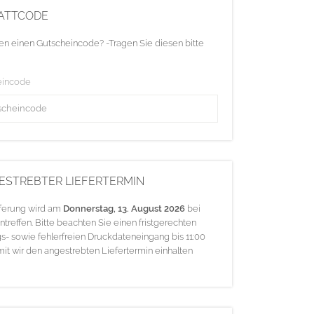
ATTCODE
en einen Gutscheincode? -Tragen Sie diesen bitte
eincode
ESTREBTER LIEFERTERMIN
eferung wird am
Donnerstag, 13. August 2026
bei
ntreffen. Bitte beachten Sie einen fristgerechten
s- sowie fehlerfreien Druckdateneingang bis 11:00
mit wir den angestrebten Liefertermin einhalten