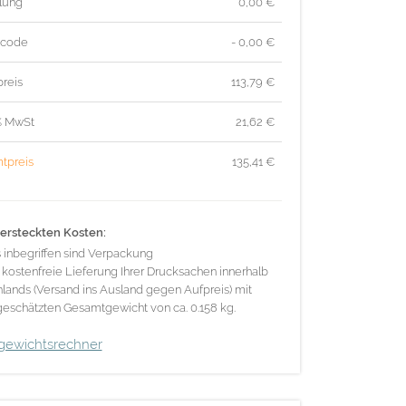
lung
0,00 €
tcode
- 0,00 €
reis
113,79
€
% MwSt
21,62
€
tpreis
135,41
€
ersteckten Kosten:
s inbegriffen sind Verpackung
 kostenfreie Lieferung Ihrer Drucksachen innerhalb
lands (Versand ins Ausland gegen Aufpreis) mit
eschätzten Gesamtgewicht von ca. 0.158 kg.
gewichtsrechner