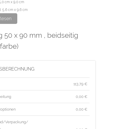
5,0 cm x 9,0 cm
: 5,6 cm x 9,6 cm
rlesen
ge wird im hochwertigen Offsetdruck hergestellt.
g 50 x 90 mm , beidseitig
farbe)
ISBERECHNUNG
113,79
€
eitung
0,00 €
zoptionen
0,00 €
nd/Verpackung/