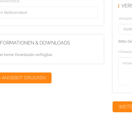
Referenztext
VER
Versan
Bitte D
NFORMATIONEN & DOWNLOADS
Hinweis
er keine Downloads verfügbar...
S ANGEBOT DRUCKEN