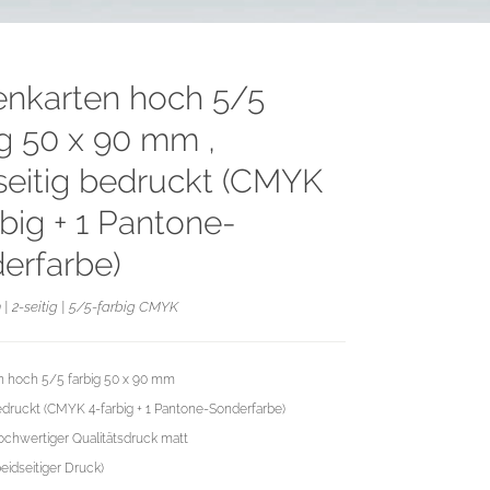
tenkarten hoch 5/5
ig 50 x 90 mm ,
seitig bedruckt (CMYK
rbig + 1 Pantone-
erfarbe)
| 2-seitig | 5/5-farbig CMYK
en hoch 5/5 farbig 50 x 90 mm
bedruckt (CMYK 4-farbig + 1 Pantone-Sonderfarbe)
chwertiger Qualitätsdruck matt
beidseitiger Druck)