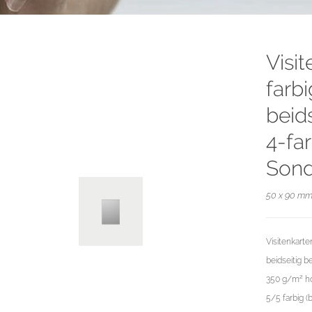
Visi
farb
beid
4-fa
Sond
50 x 90 mm 
Visitenkart
beidseitig 
350 g/m² ho
5/5 farbig (