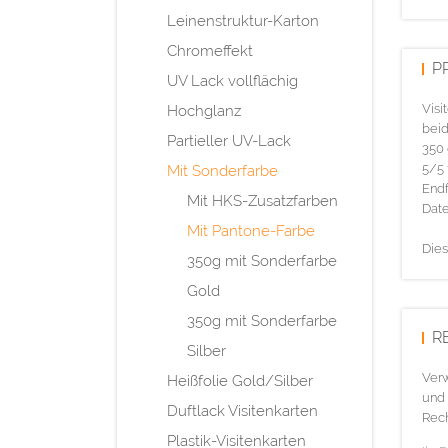
Leinenstruktur-Karton
Chromeffekt
P
UV Lack vollflächig
Visi
Hochglanz
beid
Partieller UV-Lack
350 
5/5 
Mit Sonderfarbe
Endf
Mit HKS-Zusatzfarben
Date
Mit Pantone-Farbe
Dies
350g mit Sonderfarbe
Gold
350g mit Sonderfarbe
R
Silber
Verw
Heißfolie Gold/Silber
und 
Duftlack Visitenkarten
Rech
Plastik-Visitenkarten