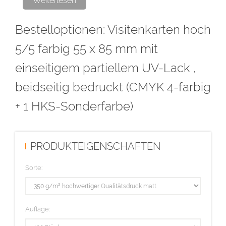
Weiterlesen
Bestelloptionen: Visitenkarten hoch
Bitte den partiellen UV-Lack als Volltonfarbe (100% Magenta)
anlegen und als Lack bezeichnen. Alle Flächen mit der Farbe Lack
5/5 farbig 55 x 85 mm mit
müssen auf Überdrucken stehen, voll deckend sein (kein Raster!)
einseitigem partiellem UV-Lack ,
und eine Linienstärke von mindestens 1 Punkt haben.
beidseitig bedruckt (CMYK 4-farbig
Diese Auflage wird im hochwertigen Offsetdruck hergestellt.
+ 1 HKS-Sonderfarbe)
PRODUKTEIGENSCHAFTEN
Sorte:
Auflage: