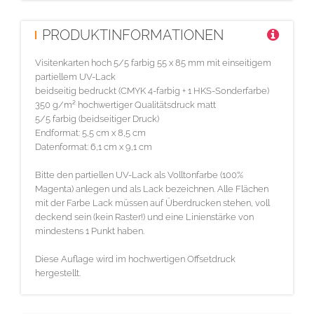
PRODUKTINFORMATIONEN
Visitenkarten hoch 5/5 farbig 55 x 85 mm mit einseitigem
partiellem UV-Lack
beidseitig bedruckt (CMYK 4-farbig + 1 HKS-Sonderfarbe)
350 g/m² hochwertiger Qualitätsdruck matt
5/5 farbig (beidseitiger Druck)
Endformat: 5,5 cm x 8,5 cm
Datenformat: 6,1 cm x 9,1 cm
Bitte den partiellen UV-Lack als Volltonfarbe (100%
Magenta) anlegen und als Lack bezeichnen. Alle Flächen
mit der Farbe Lack müssen auf Überdrucken stehen, voll
deckend sein (kein Raster!) und eine Linienstärke von
mindestens 1 Punkt haben.
Diese Auflage wird im hochwertigen Offsetdruck
hergestellt.