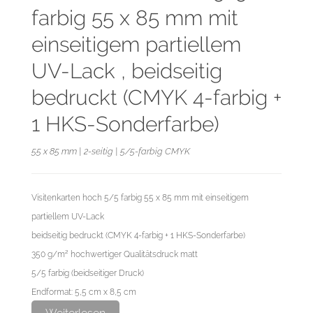
farbig 55 x 85 mm mit
einseitigem partiellem
UV-Lack , beidseitig
bedruckt (CMYK 4-farbig +
1 HKS-Sonderfarbe)
55 x 85 mm | 2-seitig | 5/5-farbig CMYK
Visitenkarten hoch 5/5 farbig 55 x 85 mm mit einseitigem
partiellem UV-Lack
beidseitig bedruckt (CMYK 4-farbig + 1 HKS-Sonderfarbe)
350 g/m² hochwertiger Qualitätsdruck matt
5/5 farbig (beidseitiger Druck)
Endformat: 5,5 cm x 8,5 cm
Datenformat: 6,1 cm x 9,1 cm