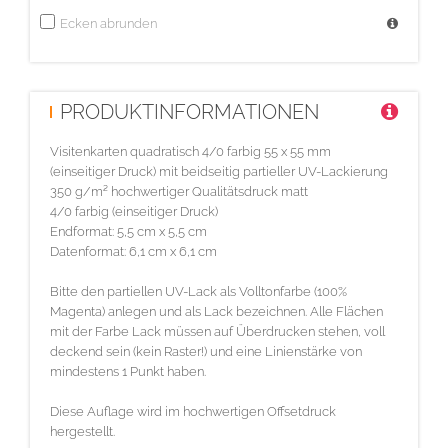
Ecken abrunden
PRODUKTINFORMATIONEN
Visitenkarten quadratisch 4/0 farbig 55 x 55 mm
(einseitiger Druck) mit beidseitig partieller UV-Lackierung
350 g/m² hochwertiger Qualitätsdruck matt
4/0 farbig (einseitiger Druck)
Endformat: 5,5 cm x 5,5 cm
Datenformat: 6,1 cm x 6,1 cm
Bitte den partiellen UV-Lack als Volltonfarbe (100%
Magenta) anlegen und als Lack bezeichnen. Alle Flächen
mit der Farbe Lack müssen auf Überdrucken stehen, voll
deckend sein (kein Raster!) und eine Linienstärke von
mindestens 1 Punkt haben.
Diese Auflage wird im hochwertigen Offsetdruck
hergestellt.