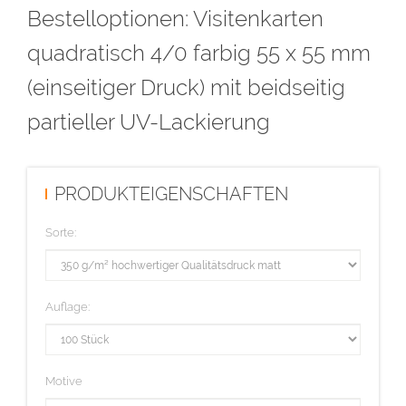
Bestelloptionen: Visitenkarten
anlegen und als Lack bezeichnen. Alle Flächen mit der Farbe Lack
müssen auf Überdrucken stehen, voll deckend sein (kein Raster!)
quadratisch 4/0 farbig 55 x 55 mm
und eine Linienstärke von mindestens 1 Punkt haben.
(einseitiger Druck) mit beidseitig
Diese Auflage wird im hochwertigen Offsetdruck hergestellt.
partieller UV-Lackierung
PRODUKTEIGENSCHAFTEN
Sorte:
Auflage:
Motive