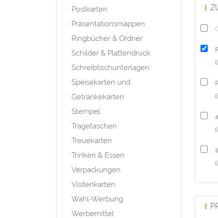
Z
Postkarten
Präsentationsmappen
Q
Ringbücher & Ordner
Schilder & Plattendruck
Schreibtischunterlagen
Speisekarten und
P
Getränkekarten
(
Stempel
Tragetaschen
(
Treuekarten
Trinken & Essen
(
Verpackungen
Visitenkarten
Wahl-Werbung
P
Werbemittel