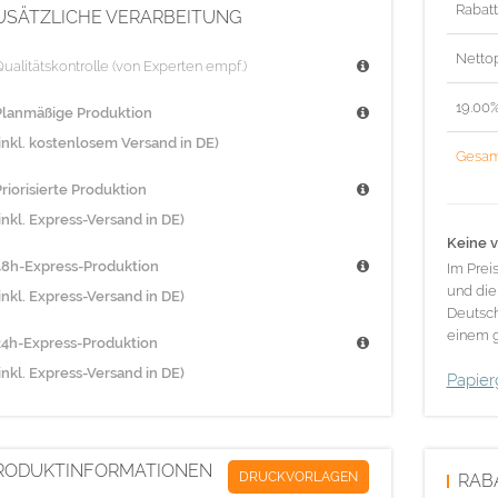
Rabat
USÄTZLICHE VERARBEITUNG
Nettop
ualitätskontrolle (von Experten empf.)
19.00
Planmäßige Produktion
(inkl. kostenlosem Versand in DE)
Gesam
riorisierte Produktion
inkl. Express-Versand in DE)
Keine v
48h-Express-Produktion
Im Prei
und die
inkl. Express-Versand in DE)
Deutsch
einem g
24h-Express-Produktion
inkl. Express-Versand in DE)
Papier
RODUKTINFORMATIONEN
DRUCKVORLAGEN
RAB