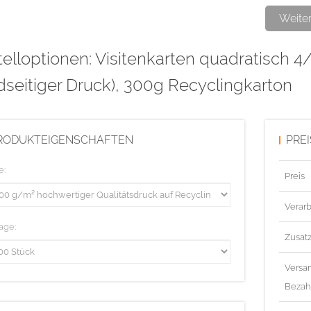
Diese Auflag
Weite
elloptionen: Visitenkarten quadratisch 4
dseitiger Druck), 300g Recyclingkarton
RODUKTEIGENSCHAFTEN
PRE
e:
Preis
Verarb
age:
Zusat
Versa
Bezah