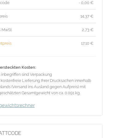
tcode
- 0,00 €
reis
14,37
€
% MwSt
2,73
€
tpreis
17,10
€
ersteckten Kosten:
s inbegriffen sind Verpackung
 kostenfreie Lieferung Ihrer Drucksachen innerhalb
lands (Versand ins Ausland gegen Aufpreis) mit
eschätzten Gesamtgewicht von ca. 0.091 kg.
gewichtsrechner
ATTCODE