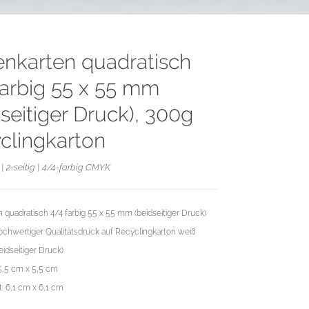
tenkarten quadratisch
farbig 55 x 55 mm
dseitiger Druck), 300g
clingkarton
| 2-seitig | 4/4-farbig CMYK
n quadratisch 4/4 farbig 55 x 55 mm (beidseitiger Druck)
chwertiger Qualitätsdruck auf Recyclingkarton weiß
eidseitiger Druck)
5,5 cm x 5,5 cm
: 6,1 cm x 6,1 cm