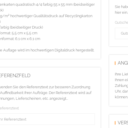
tenkarten quadratisch 4/4 farbig 55 x 55 mm (beidseitiger
Sie hab
k)
hier ein.
g/m² hochwertiger Qualitätsdruck auf Recyclingkarton
ß
Gutsch
farbig (beidseitiger Druck)
ormat: 5,5 cm x 5,5 cm
nformat: 6,1 cm x 6,1 cm
e Auflage wird im hochwertigen Digitaldruck hergestellt.
ANG
Ihre Li
EFERENZFELD
Ihnen ei
Zahlung
enden Sie den Referenztext zur besseren Zuordnung
Uhr, da
Auffindbarkeit Ihrer Aufträge. Der Referenztext wird auf
können.
nungen, Lieferscheinen, etc. angezeigt...
Referenztext
VER