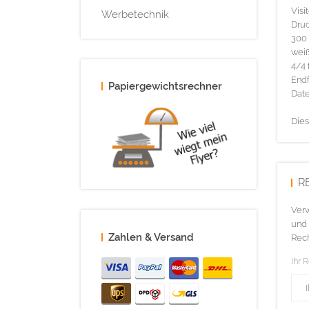
Visi
Werbetechnik
Druc
300 
wei
4/4 
Endf
Papiergewichtsrechner
Date
Dies
R
Verw
und 
Zahlen & Versand
Rech
Ihr 