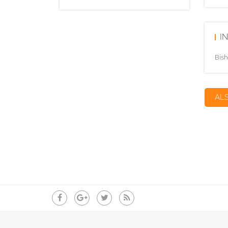
I
Bish
AL