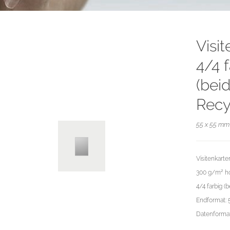
Visi
4/4 
(bei
Recy
55 x 55 mm 
Visitenkarte
300 g/m² ho
4/4 farbig (b
Endformat: 
Datenformat