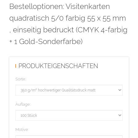
Bestelloptionen: Visitenkarten
871C bezeichnen.
Alle Flächen mit der Farbe Pantone 871C müssen voll deckend
quadratisch 5/0 farbig 55 x 55 mm
sein (kein Raster!) und eine Linienstärke von mindestens 1 Punkt
, einseitig bedruckt (CMYK 4-farbig
haben. Bitte beachten Sie, dass diese Flächen ausgespart sind.
+ 1 Gold-Sonderfarbe)
Diese Auflage wird im hochwertigen Offsetdruck hergestellt.
PRODUKTEIGENSCHAFTEN
Sorte:
Auflage:
Motive