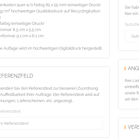
tenkarten quer 4/0 farbig 85 x 55 mm (einseitiger Druck)
Sie hab
g/m² hochwertiger Qualitätsdruck auf Recyclingkarton
hier ein.
ß
farbig (einseitiger Druck)
Gutsch
ormat: 8,5 cm x 5,5 cm
nformat: 9,1 cm x 6,1 cm
e Auflage wird im hochwertigen Digitaldruck hergestellt.
ANG
EFERENZFELD
Ihre Li
eintreff
enden Sie den Referenztext zur besseren Zuordnung
sowie f
Auffindbarkeit Ihrer Aufträge. Der Referenztext wird auf
wir den
nungen, Lieferscheinen, etc. angezeigt...
Referenztext
VER