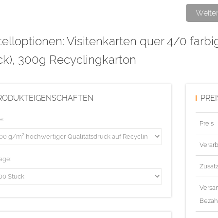
Diese Auflag
Weite
elloptionen: Visitenkarten quer 4/0 farbi
ck), 300g Recyclingkarton
RODUKTEIGENSCHAFTEN
PRE
e:
Preis
Verarb
age:
Zusat
Versa
Bezah