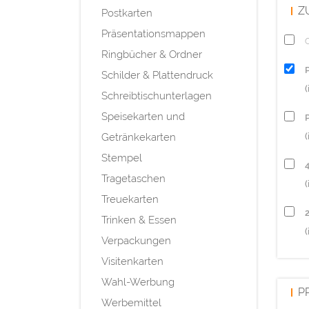
Z
Postkarten
Präsentationsmappen
Q
Ringbücher & Ordner
Schilder & Plattendruck
Schreibtischunterlagen
Speisekarten und
P
Getränkekarten
(
Stempel
Tragetaschen
(
Treuekarten
Trinken & Essen
(
Verpackungen
Visitenkarten
Wahl-Werbung
P
Werbemittel