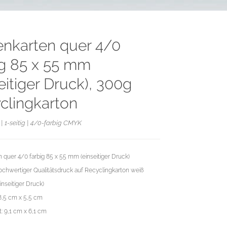
tenkarten quer 4/0
ig 85 x 55 mm
eitiger Druck), 300g
clingkarton
| 1-seitig | 4/0-farbig CMYK
n quer 4/0 farbig 85 x 55 mm (einseitiger Druck)
chwertiger Qualitätsdruck auf Recyclingkarton weiß
inseitiger Druck)
8,5 cm x 5,5 cm
: 9,1 cm x 6,1 cm