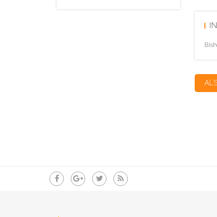
I
Bish
AL