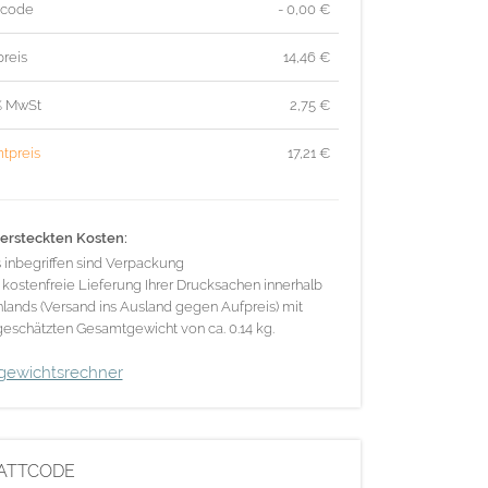
tcode
- 0,00 €
reis
14,46
€
% MwSt
2,75
€
tpreis
17,21
€
ersteckten Kosten:
s inbegriffen sind Verpackung
 kostenfreie Lieferung Ihrer Drucksachen innerhalb
lands (Versand ins Ausland gegen Aufpreis) mit
eschätzten Gesamtgewicht von ca. 0.14 kg.
gewichtsrechner
ATTCODE