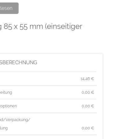
e wird im hochwertigen Digitaldruck hergestellt.
rlesen
g 85 x 55 mm (einseitiger
ISBERECHNUNG
14,46
€
eitung
0,00 €
zoptionen
0,00 €
nd/Verpackung/
lung
0,00 €