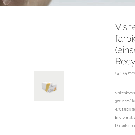
Visi
farb
(eins
Recy
85 x 55 mm 
Visitenkarte
300 g/m² ho
4/0 farbig (e
Endformat: 
Datenformat