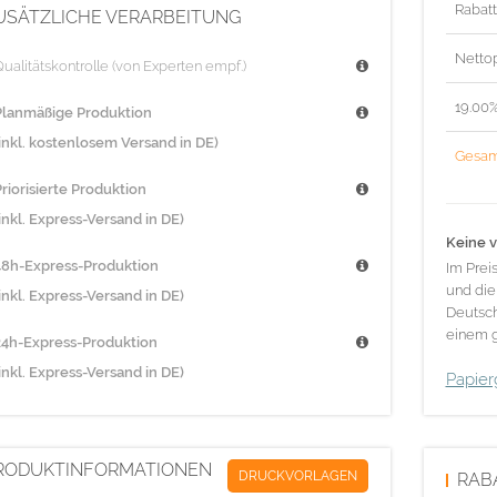
Rabat
USÄTZLICHE VERARBEITUNG
Nettop
ualitätskontrolle (von Experten empf.)
19.00
Planmäßige Produktion
(inkl. kostenlosem Versand in DE)
Gesam
riorisierte Produktion
inkl. Express-Versand in DE)
Keine v
48h-Express-Produktion
Im Prei
und die
inkl. Express-Versand in DE)
Deutsch
einem g
24h-Express-Produktion
inkl. Express-Versand in DE)
Papier
RODUKTINFORMATIONEN
DRUCKVORLAGEN
RAB