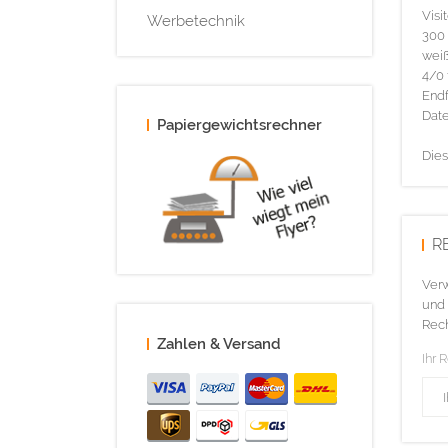
Visi
Werbetechnik
300 
wei
4/0 
Endf
Date
Papiergewichtsrechner
Dies
R
Verw
und 
Rech
Zahlen & Versand
Ihr 