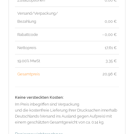
Zusatzoptionen
0,00 €
Versand/Verpackung/
Bezahlung
0,00 €
Rabattcode
- 0,00 €
Nettopreis
17,61
€
19.00% MwSt
3,35
€
Gesamtpreis
20,96
€
Keine versteckten Kosten:
Im Preis inbegriffen sind Verpackung
und die kostenfreie Lieferung Ihrer Drucksachen innerhalb
Deutschlands (Versand ins Ausland gegen Aufpreis) mit
einem geschätzten Gesamtgewicht von ca. 0.14 kg.