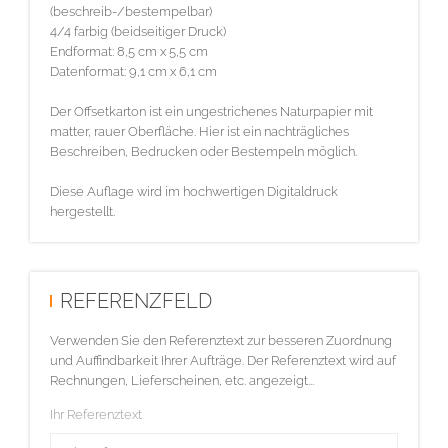
(beschreib-/bestempelbar)
4/4 farbig (beidseitiger Druck)
Endformat: 8,5 cm x 5,5 cm
Datenformat: 9,1 cm x 6,1 cm
Der Offsetkarton ist ein ungestrichenes Naturpapier mit
matter, rauer Oberfläche. Hier ist ein nachträgliches
Beschreiben, Bedrucken oder Bestempeln möglich.
Diese Auflage wird im hochwertigen Digitaldruck
hergestellt.
REFERENZFELD
Verwenden Sie den Referenztext zur besseren Zuordnung
und Auffindbarkeit Ihrer Aufträge. Der Referenztext wird auf
Rechnungen, Lieferscheinen, etc. angezeigt...
Ihr Referenztext