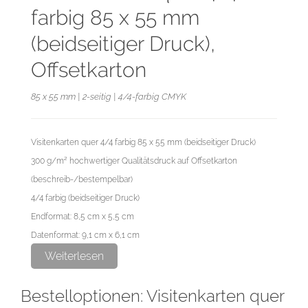
farbig 85 x 55 mm
(beidseitiger Druck),
Offsetkarton
85 x 55 mm | 2-seitig | 4/4-farbig CMYK
Visitenkarten quer 4/4 farbig 85 x 55 mm (beidseitiger Druck)
300 g/m² hochwertiger Qualitätsdruck auf Offsetkarton
(beschreib-/bestempelbar)
4/4 farbig (beidseitiger Druck)
Endformat: 8,5 cm x 5,5 cm
Datenformat: 9,1 cm x 6,1 cm
Weiterlesen
Der Offsetkarton ist ein ungestrichenes Naturpapier mit matter,
Bestelloptionen: Visitenkarten quer
rauer Oberfläche. Hier ist ein nachträgliches Beschreiben,