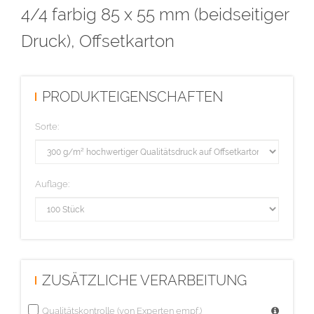
Bedrucken oder Bestempeln möglich.
4/4 farbig 85 x 55 mm (beidseitiger
Druck), Offsetkarton
Diese Auflage wird im hochwertigen Digitaldruck hergestellt.
PRODUKTEIGENSCHAFTEN
Sorte:
Auflage:
ZUSÄTZLICHE VERARBEITUNG
Qualitätskontrolle (von Experten empf.)