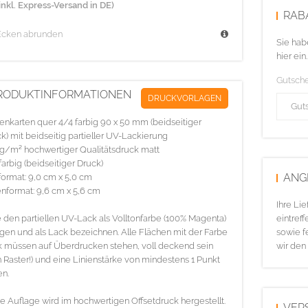
inkl. Express-Versand in DE)
RAB
Ecken abrunden
Sie hab
hier ein.
Gutsch
RODUKTINFORMATIONEN
DRUCKVORLAGEN
tenkarten quer 4/4 farbig 90 x 50 mm (beidseitiger
k) mit beidseitig partieller UV-Lackierung
g/m² hochwertiger Qualitätsdruck matt
farbig (beidseitiger Druck)
ANG
ormat: 9,0 cm x 5,0 cm
nformat: 9,6 cm x 5,6 cm
Ihre Li
e den partiellen UV-Lack als Volltonfarbe (100% Magenta)
eintreff
gen und als Lack bezeichnen. Alle Flächen mit der Farbe
sowie f
 müssen auf Überdrucken stehen, voll deckend sein
wir den
n Raster!) und eine Linienstärke von mindestens 1 Punkt
n.
e Auflage wird im hochwertigen Offsetdruck hergestellt.
VER