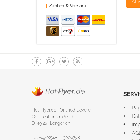
AL
Zahlen & Versand
SERVI
Pap
Hot-Flyer.de | Onlinedruckerei
Dat
Ostpreußenstraße 16
D-49525 Lengerich
Im
AG
Tel: +49(0)5481 - 3029798