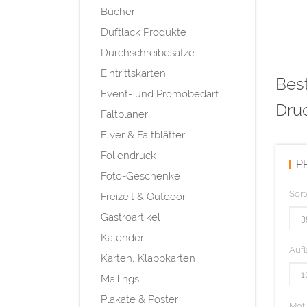
Bücher
Duftlack Produkte
Durchschreibesätze
Eintrittskarten
Best
Event- und Promobedarf
Druc
Faltplaner
Flyer & Faltblätter
Foliendruck
P
Foto-Geschenke
Sort
Freizeit & Outdoor
Gastroartikel
Kalender
Aufl
Karten, Klappkarten
Mailings
Plakate & Poster
Mot