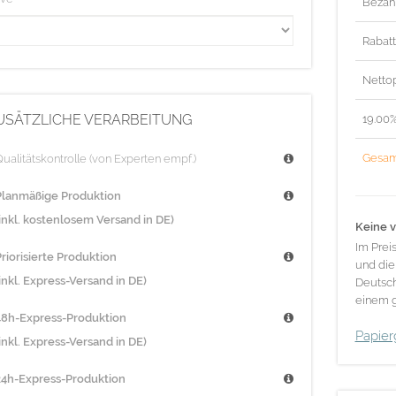
Bezah
Rabat
Nettop
USÄTZLICHE VERARBEITUNG
19.00
Gesam
ualitätskontrolle (von Experten empf.)
Planmäßige Produktion
(inkl. kostenlosem Versand in DE)
Keine v
Im Prei
riorisierte Produktion
und die
inkl. Express-Versand in DE)
Deutsch
einem g
48h-Express-Produktion
Papier
inkl. Express-Versand in DE)
24h-Express-Produktion