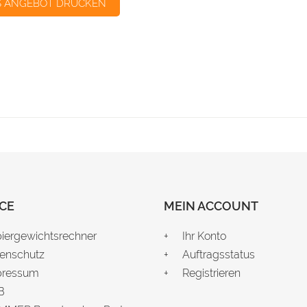
S ANGEBOT DRUCKEN
CE
MEIN ACCOUNT
iergewichtsrechner
Ihr Konto
enschutz
Auftragsstatus
pressum
Registrieren
B