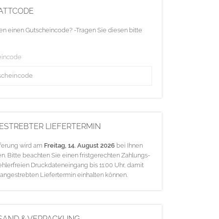
ATTCODE
en einen Gutscheincode? -Tragen Sie diesen bitte
eincode
ESTREBTER LIEFERTERMIN
eferung wird am
Freitag, 14. August 2026
bei Ihnen
en. Bitte beachten Sie einen fristgerechten Zahlungs-
ehlerfreien Druckdateneingang bis 11:00 Uhr, damit
 angestrebten Liefertermin einhalten können.
SAND & VERPACKUNG