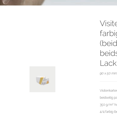
Visi
farb
(beid
beids
Lack
90 x 50 mm 
Visitenkarte
beidseitig p
350 g/m² ho
4/4 farbig (b