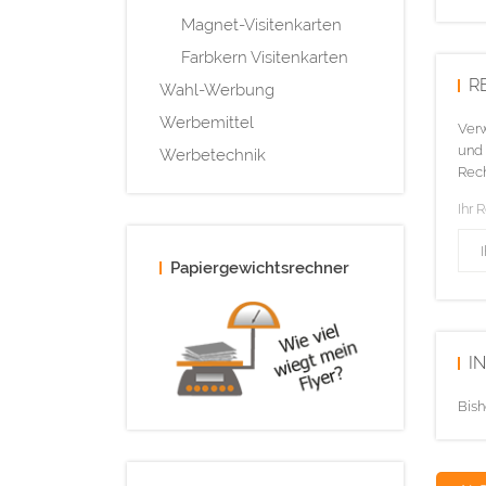
Magnet-Visitenkarten
Farbkern Visitenkarten
R
Wahl-Werbung
Werbemittel
Verw
und 
Werbetechnik
Rech
Ihr 
Papiergewichtsrechner
I
Bish