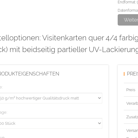
Endformat: 
Datenformat
Weite
Bitte den pa
elloptionen: Visitenkarten quer 4/4 farbi
und als Lac
Überdrucken 
k) mit beidseitig partieller UV-Lackierun
Linienstärk
Diese Aufla
RODUKTEIGENSCHAFTEN
PRE
e:
Preis
Verarb
age:
Zusat
Versa
ive