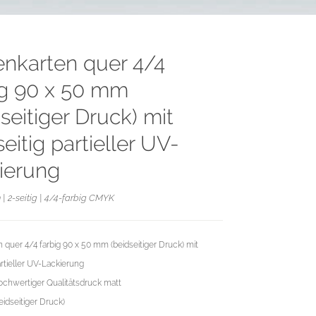
tenkarten quer 4/4
ig 90 x 50 mm
seitiger Druck) mit
eitig partieller UV-
ierung
| 2-seitig | 4/4-farbig CMYK
n quer 4/4 farbig 90 x 50 mm (beidseitiger Druck) mit
artieller UV-Lackierung
chwertiger Qualitätsdruck matt
eidseitiger Druck)