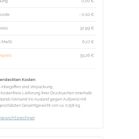
lung
0,00 €
tcode
- 0,00 €
reis
32,99
€
% MwSt
6,27
€
tpreis
39,26
€
ersteckten Kosten:
s inbegriffen sind Verpackung
 kostenfreie Lieferung Ihrer Drucksachen innerhalb
lands (Versand ins Ausland gegen Aufpreis) mit
eschätzten Gesamtgewicht von ca. 0.158 kg.
gewichtsrechner