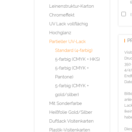
(
Leinenstruktur-Karton
Chromeffekt
UV Lack vollflächig
Hochglanz
P
Partieller UV-Lack
Standard (4-farbig)
Visi
Druc
5-farbig (CMYK + HKS)
350 
5-farbig (CMYK +
4/4 
Endf
Pantone)
Date
5-farbig (CMYK +
Bitt
gold/silber)
anle
Mit Sonderfarbe
Lack
(kei
Heißfolie Gold/Silber
habe
Duftlack Visitenkarten
Dies
Plastik-Visitenkarten