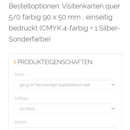
Bestelloptionen: Visitenkarten quer
877C bezeichnen.
Alle Flächen mit der Farbe Pantone 877C müssen voll deckend
5/0 farbig 90 x 50 mm , einseitig
sein (kein Raster!) und eine Linienstärke von mindestens 1 Punkt
bedruckt (CMYK 4-farbig + 1 Silber-
haben. Bitte beachten Sie, dass diese Flächen ausgespart sind.
Sonderfarbe)
Diese Auflage wird im hochwertigen Offsetdruck hergestellt.
PRODUKTEIGENSCHAFTEN
Sorte:
Auflage:
Motive