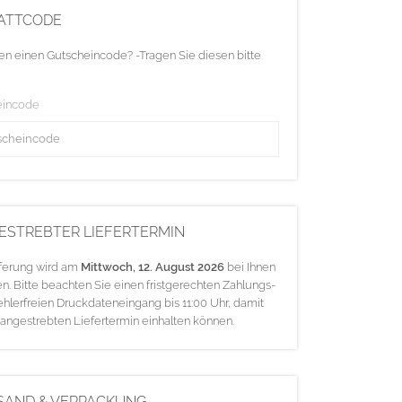
ATTCODE
en einen Gutscheincode? -Tragen Sie diesen bitte
eincode
ESTREBTER LIEFERTERMIN
eferung wird am
Mittwoch, 12. August 2026
bei Ihnen
en. Bitte beachten Sie einen fristgerechten Zahlungs-
ehlerfreien Druckdateneingang bis 11:00 Uhr, damit
 angestrebten Liefertermin einhalten können.
SAND & VERPACKUNG