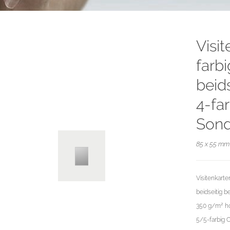
Visi
farb
beid
4-far
Sond
85 x 55 mm 
Visitenkart
beidseitig b
350 g/m² ho
5/5-farbig 