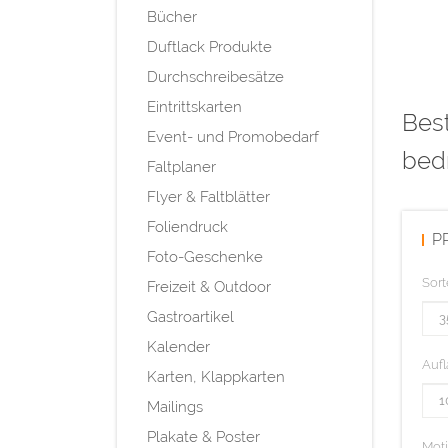
Bücher
Duftlack Produkte
Durchschreibesätze
Eintrittskarten
Best
Event- und Promobedarf
bed
Faltplaner
Flyer & Faltblätter
Foliendruck
P
Foto-Geschenke
Sort
Freizeit & Outdoor
Gastroartikel
Kalender
Aufl
Karten, Klappkarten
Mailings
Plakate & Poster
Mot