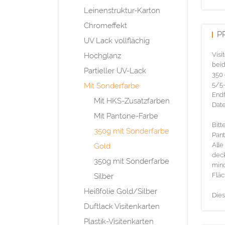
Leinenstruktur-Karton
Chromeffekt
P
UV Lack vollflächig
Visi
Hochglanz
beid
Partieller UV-Lack
350 
5/5-
Mit Sonderfarbe
Endf
Mit HKS-Zusatzfarben
Date
Mit Pantone-Farbe
Bitt
350g mit Sonderfarbe
Pant
Alle
Gold
deck
350g mit Sonderfarbe
mind
Fläc
Silber
Heißfolie Gold/Silber
Dies
Duftlack Visitenkarten
Plastik-Visitenkarten