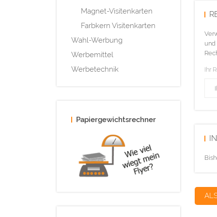
Magnet-Visitenkarten
R
Farbkern Visitenkarten
Verw
Wahl-Werbung
und 
Rech
Werbemittel
Werbetechnik
Ihr 
Papiergewichtsrechner
I
Bish
AL