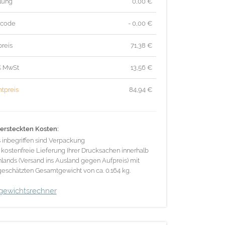
lung
0,00 €
tcode
- 0,00 €
reis
71,38
€
% MwSt
13,56
€
tpreis
84,94
€
ersteckten Kosten:
s inbegriffen sind Verpackung
 kostenfreie Lieferung Ihrer Drucksachen innerhalb
lands (Versand ins Ausland gegen Aufpreis) mit
eschätzten Gesamtgewicht von ca. 0.164 kg.
gewichtsrechner