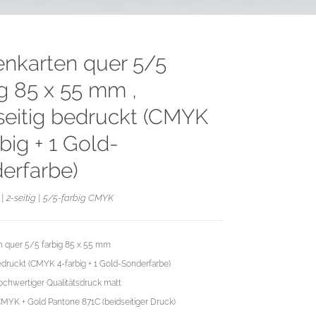
tenkarten quer 5/5
ig 85 x 55 mm ,
seitig bedruckt (CMYK
big + 1 Gold-
erfarbe)
| 2-seitig | 5/5-farbig CMYK
en quer 5/5 farbig 85 x 55 mm
edruckt (CMYK 4-farbig + 1 Gold-Sonderfarbe)
chwertiger Qualitätsdruck matt
CMYK + Gold Pantone 871C (beidseitiger Druck)