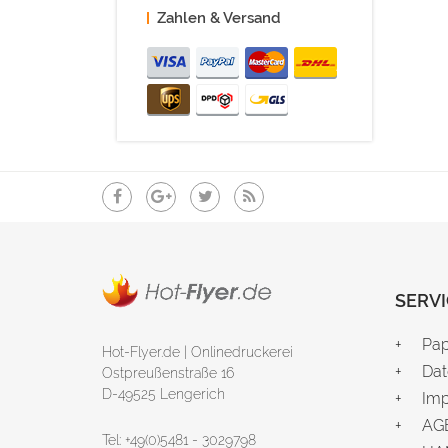
Zahlen & Versand
SERVI
Pap
Hot-Flyer.de | Onlinedruckerei
Dat
Ostpreußenstraße 16
D-49525 Lengerich
Im
AG
Tel: +49(0)5481 - 3029798