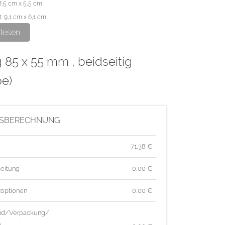
8,5 cm x 5,5 cm
: 9,1 cm x 6,1 cm
rlesen
nderfarbe als Volltonfarbe anlegen und als Pantone 871C
g 85 x 55 mm , beidseitig
n mit der Farbe Pantone 871C müssen voll deckend sein
be)
!) und eine Linienstärke von mindestens 1 Punkt haben.
en Sie, dass diese Flächen ausgespart sind.
ISBERECHNUNG
ge wird im hochwertigen Offsetdruck hergestellt.
71,38
€
eitung
0,00 €
zoptionen
0,00 €
nd/Verpackung/