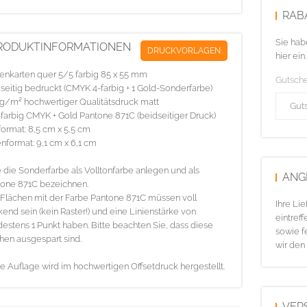
RAB
Sie hab
RODUKTINFORMATIONEN
DRUCKVORLAGEN
hier ein.
tenkarten quer 5/5 farbig 85 x 55 mm
Gutsch
seitig bedruckt (CMYK 4-farbig + 1 Gold-Sonderfarbe)
g/m² hochwertiger Qualitätsdruck matt
farbig CMYK + Gold Pantone 871C (beidseitiger Druck)
ormat: 8,5 cm x 5,5 cm
nformat: 9,1 cm x 6,1 cm
e die Sonderfarbe als Volltonfarbe anlegen und als
ANG
one 871C bezeichnen.
 Flächen mit der Farbe Pantone 871C müssen voll
Ihre Li
end sein (kein Raster!) und eine Linienstärke von
eintreff
estens 1 Punkt haben. Bitte beachten Sie, dass diese
sowie f
hen ausgespart sind.
wir den
e Auflage wird im hochwertigen Offsetdruck hergestellt.
VER