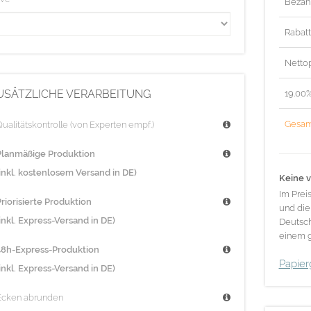
Bezah
Rabat
Nettop
USÄTZLICHE VERARBEITUNG
19.00
Gesam
ualitätskontrolle (von Experten empf.)
Planmäßige Produktion
(inkl. kostenlosem Versand in DE)
Keine v
Im Prei
riorisierte Produktion
und die
inkl. Express-Versand in DE)
Deutsch
einem g
48h-Express-Produktion
Papier
inkl. Express-Versand in DE)
Ecken abrunden