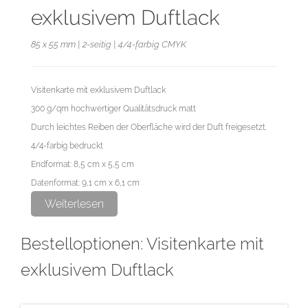
exklusivem Duftlack
85 x 55 mm | 2-seitig | 4/4-farbig CMYK
Visitenkarte mit exklusivem Duftlack
300 g/qm hochwertiger Qualitätsdruck matt
Durch leichtes Reiben der Oberfläche wird der Duft freigesetzt.
4/4-farbig bedruckt
Endformat: 8,5 cm x 5,5 cm
Datenformat: 9,1 cm x 6,1 cm
Weiterlesen
Die maximale Haltbarkeit des Duftlackes beträgt 6 Monate. Dieses
Bestelloptionen: Visitenkarte mit
Zeitfenster kann sich je nach Witterung und Sonneneinstrahlung
verkürzen.
exklusivem Duftlack
Sollten Sie vor der Auftragserteilung ein kostenloses Duftmuster