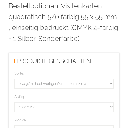
Bestelloptionen: Visitenkarten
877C bezeichnen.
Alle Flächen mit der Farbe Pantone 877C müssen voll deckend
quadratisch 5/0 farbig 55 x 55 mm
sein (kein Raster!) und eine Linienstärke von mindestens 1 Punkt
, einseitig bedruckt (CMYK 4-farbig
haben. Bitte beachten Sie, dass diese Flächen ausgespart sind.
+ 1 Silber-Sonderfarbe)
Diese Auflage wird im hochwertigen Offsetdruck hergestellt.
PRODUKTEIGENSCHAFTEN
Sorte:
Auflage:
Motive