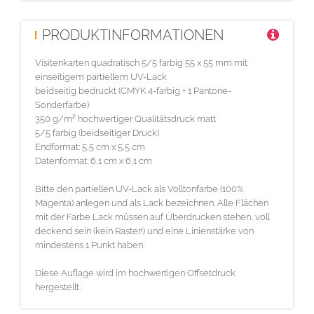
PRODUKTINFORMATIONEN
Visitenkarten quadratisch 5/5 farbig 55 x 55 mm mit
einseitigem partiellem UV-Lack
beidseitig bedruckt (CMYK 4-farbig + 1 Pantone-
Sonderfarbe)
350 g/m² hochwertiger Qualitätsdruck matt
5/5 farbig (beidseitiger Druck)
Endformat: 5,5 cm x 5,5 cm
Datenformat: 6,1 cm x 6,1 cm
Bitte den partiellen UV-Lack als Volltonfarbe (100%
Magenta) anlegen und als Lack bezeichnen. Alle Flächen
mit der Farbe Lack müssen auf Überdrucken stehen, voll
deckend sein (kein Raster!) und eine Linienstärke von
mindestens 1 Punkt haben.
Diese Auflage wird im hochwertigen Offsetdruck
hergestellt.