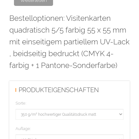
Weiterlesen
Bestelloptionen: Visitenkarten
Bitte den partiellen UV-Lack als Volltonfarbe (100% Magenta)
anlegen und als Lack bezeichnen. Alle Flächen mit der Farbe Lack
quadratisch 5/5 farbig 55 x 55 mm
müssen auf Überdrucken stehen, voll deckend sein (kein Raster!)
mit einseitigem partiellem UV-Lack
und eine Linienstärke von mindestens 1 Punkt haben.
, beidseitig bedruckt (CMYK 4-
Diese Auflage wird im hochwertigen Offsetdruck hergestellt.
farbig + 1 Pantone-Sonderfarbe)
PRODUKTEIGENSCHAFTEN
Sorte:
Auflage: