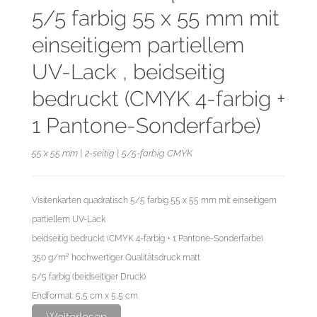
5/5 farbig 55 x 55 mm mit
einseitigem partiellem
UV-Lack , beidseitig
bedruckt (CMYK 4-farbig +
1 Pantone-Sonderfarbe)
55 x 55 mm | 2-seitig | 5/5-farbig CMYK
Visitenkarten quadratisch 5/5 farbig 55 x 55 mm mit einseitigem
partiellem UV-Lack
beidseitig bedruckt (CMYK 4-farbig + 1 Pantone-Sonderfarbe)
350 g/m² hochwertiger Qualitätsdruck matt
5/5 farbig (beidseitiger Druck)
Endformat: 5,5 cm x 5,5 cm
Datenformat: 6,1 cm x 6,1 cm