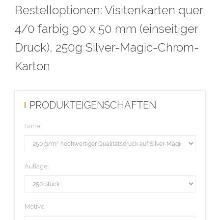
Bestelloptionen: Visitenkarten quer
hochglänzenden Vorderseite. Die Rückseite ist weiß und
beschreibbar. Alle Bereiche, die auf weißem Papier 'weiß' wären,
4/0 farbig 90 x 50 mm (einseitiger
werden in diesem Falle in einer silber hochglänzenden Optik
Druck), 250g Silver-Magic-Chrom-
dargestellt.
Karton
Diese Auflage wird im hochwertigen Offsetdruck hergestellt.
PRODUKTEIGENSCHAFTEN
Sorte:
Auflage:
Motive