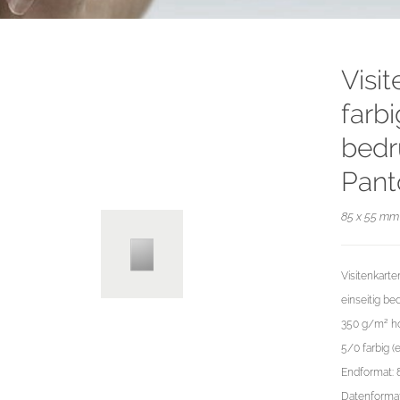
Visi
farbi
bedr
Pant
85 x 55 mm 
Visitenkart
einseitig be
350 g/m² ho
5/0 farbig (
Endformat: 
Datenformat