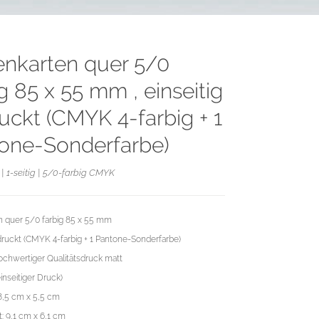
tenkarten quer 5/0
g 85 x 55 mm , einseitig
uckt (CMYK 4-farbig + 1
one-Sonderfarbe)
| 1-seitig | 5/0-farbig CMYK
en quer 5/0 farbig 85 x 55 mm
druckt (CMYK 4-farbig + 1 Pantone-Sonderfarbe)
chwertiger Qualitätsdruck matt
einseitiger Druck)
8,5 cm x 5,5 cm
: 9,1 cm x 6,1 cm