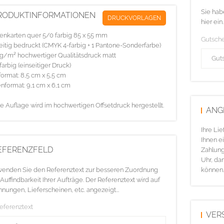
Sie hab
RODUKTINFORMATIONEN
DRUCKVORLAGEN
hier ein.
tenkarten quer 5/0 farbig 85 x 55 mm
Gutsch
eitig bedruckt (CMYK 4-farbig + 1 Pantone-Sonderfarbe)
g/m² hochwertiger Qualitätsdruck matt
farbig (einseitiger Druck)
ormat: 8,5 cm x 5,5 cm
nformat: 9,1 cm x 6,1 cm
e Auflage wird im hochwertigen Offsetdruck hergestellt.
ANG
Ihre Li
Ihnen ei
EFERENZFELD
Zahlung
Uhr, da
enden Sie den Referenztext zur besseren Zuordnung
können.
Auffindbarkeit Ihrer Aufträge. Der Referenztext wird auf
nungen, Lieferscheinen, etc. angezeigt...
Referenztext
VER