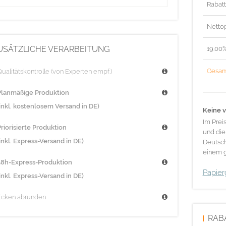
Rabat
Nettop
USÄTZLICHE VERARBEITUNG
19.00
Gesam
ualitätskontrolle (von Experten empf.)
Planmäßige Produktion
(inkl. kostenlosem Versand in DE)
Keine v
Im Prei
riorisierte Produktion
und die
inkl. Express-Versand in DE)
Deutsch
einem g
48h-Express-Produktion
Papier
inkl. Express-Versand in DE)
Ecken abrunden
RAB