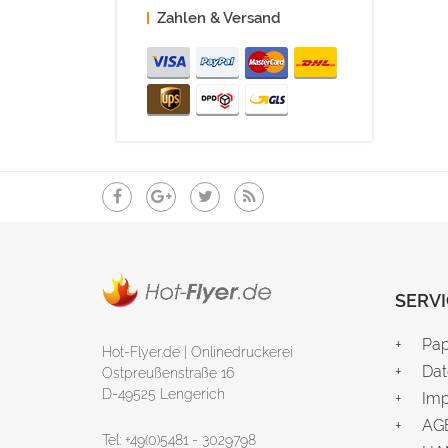
Zahlen & Versand
SERVI
Pap
Hot-Flyer.de | Onlinedruckerei
Dat
Ostpreußenstraße 16
D-49525 Lengerich
Im
AG
Tel: +49(0)5481 - 3029798