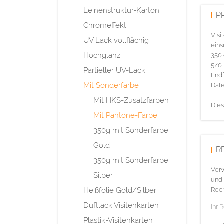
Leinenstruktur-Karton
P
Chromeffekt
Visi
UV Lack vollflächig
eins
Hochglanz
350 
5/0 
Partieller UV-Lack
Endf
Mit Sonderfarbe
Date
Mit HKS-Zusatzfarben
Dies
Mit Pantone-Farbe
350g mit Sonderfarbe
Gold
R
350g mit Sonderfarbe
Verw
Silber
und 
Heißfolie Gold/Silber
Rech
Duftlack Visitenkarten
Ihr 
Plastik-Visitenkarten