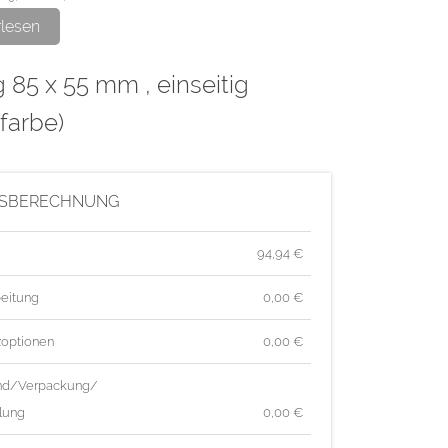
rlesen
ge wird im hochwertigen Offsetdruck hergestellt.
g 85 x 55 mm , einseitig
farbe)
ISBERECHNUNG
94,94
€
eitung
0,00 €
zoptionen
0,00 €
nd/Verpackung/
lung
0,00 €