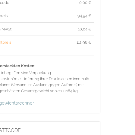
tcode
- 0,00 €
reis
94,94
€
% MwSt
18,04
€
tpreis
112,98
€
ersteckten Kosten:
s inbegriffen sind Verpackung
 kostenfreie Lieferung Ihrer Drucksachen innerhalb
lands (Versand ins Ausland gegen Aufpreis) mit
eschätzten Gesamtgewicht von ca. 0.164 kg.
gewichtsrechner
ATTCODE