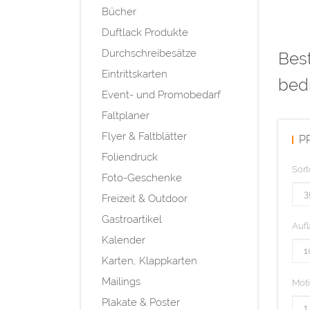
Bücher
Duftlack Produkte
Durchschreibesätze
Best
Eintrittskarten
bed
Event- und Promobedarf
Faltplaner
Flyer & Faltblätter
P
Foliendruck
Sort
Foto-Geschenke
Freizeit & Outdoor
Gastroartikel
Aufl
Kalender
Karten, Klappkarten
Mailings
Mot
Plakate & Poster