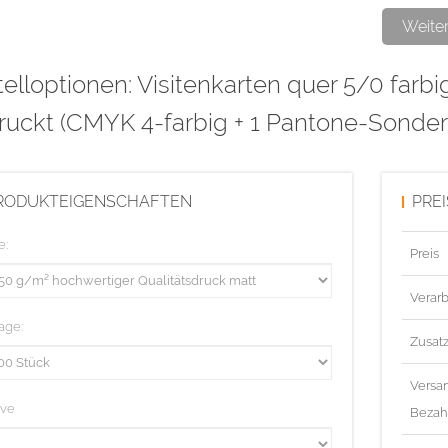
Weite
Diese Aufla
elloptionen: Visitenkarten quer 5/0 farbi
ruckt (CMYK 4-farbig + 1 Pantone-Sonder
RODUKTEIGENSCHAFTEN
PRE
e:
Preis
Verarb
age:
Zusat
Versa
ive
Bezah