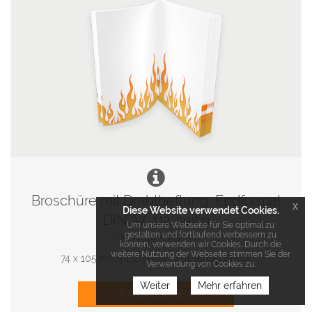
Broschüre mit Drahtheftung, Endformat
x
Diese Website verwendet Cookies.
DIN A7, 112-seitig
Um unsere Webseite für Sie optimal zu
gestalten und fortlaufend verbessern zu
Format: 74 x 105 mm
können, verwenden wir Cookies. Durch die
weitere Nutzung der Webseite stimmen Sie der
74 x 105 mm | 112-seitig | 4/4-farbig CMYK
Verwendung von Cookies zu.
Weiter
Mehr erfahren
KALKULIEREN