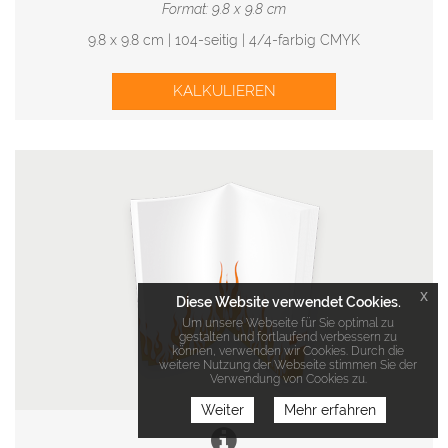
Format: 9.8 x 9.8 cm
9.8 x 9.8 cm | 104-seitig | 4/4-farbig CMYK
KALKULIEREN
x
Diese Website verwendet Cookies.
Um unsere Webseite für Sie optimal zu
gestalten und fortlaufend verbessern zu
können, verwenden wir Cookies. Durch die
weitere Nutzung der Webseite stimmen Sie der
Verwendung von Cookies zu.
Weiter
Mehr erfahren