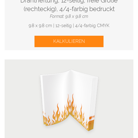
Drahtheftung, 12-seitig, freie Größe
(rechteckig), 4/4-farbig bedruckt
Format: 9.8 x 9.8 cm
9.8 x 9.8 cm | 12-seitig | 4/4-farbig CMYK
KALKULIEREN