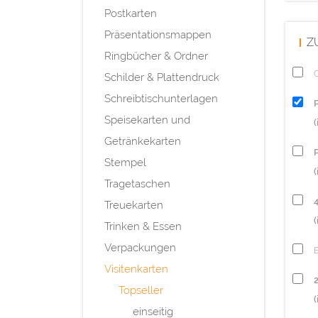
Postkarten
Präsentationsmappen
Z
Ringbücher & Ordner
Q
Schilder & Plattendruck
Schreibtischunterlagen
Speisekarten und
Getränkekarten
P
Stempel
(
Tragetaschen
Treuekarten
(
Trinken & Essen
Verpackungen
Visitenkarten
Topseller
(
einseitig