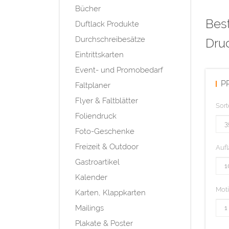
Bücher
Best
Duftlack Produkte
Durchschreibesätze
Dru
Eintrittskarten
Event- und Promobedarf
P
Faltplaner
Flyer & Faltblätter
Sort
Foliendruck
Foto-Geschenke
Freizeit & Outdoor
Aufl
Gastroartikel
Kalender
Mot
Karten, Klappkarten
Mailings
Plakate & Poster