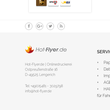
SERVI
Pap
Hot-Flyer.de | Onlinedruckerei
Dat
Ostpreußenstraße 16
D-49525 Lengerich
Im
AG
Tel: +49(0)5481 - 3029798
HAM
info@hot-flyer.de
für
Fah