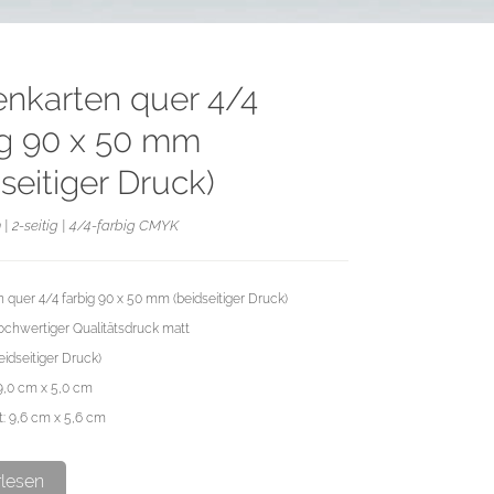
tenkarten quer 4/4
ig 90 x 50 mm
seitiger Druck)
| 2-seitig | 4/4-farbig CMYK
n quer 4/4 farbig 90 x 50 mm (beidseitiger Druck)
chwertiger Qualitätsdruck matt
eidseitiger Druck)
9,0 cm x 5,0 cm
: 9,6 cm x 5,6 cm
e wird im hochwertigen Digitaldruck hergestellt.
rlesen