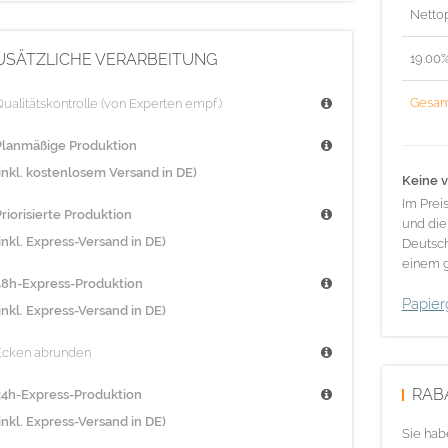
Nettop
USÄTZLICHE VERARBEITUNG
19.00
Gesam
ualitätskontrolle (von Experten empf.)
Planmäßige Produktion
(inkl. kostenlosem Versand in DE)
Keine v
Im Prei
riorisierte Produktion
und die
inkl. Express-Versand in DE)
Deutsch
einem g
48h-Express-Produktion
Papier
inkl. Express-Versand in DE)
Ecken abrunden
RAB
24h-Express-Produktion
inkl. Express-Versand in DE)
Sie hab