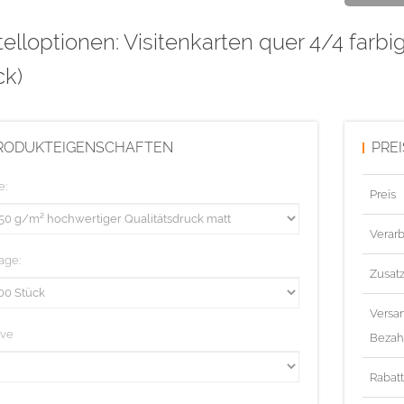
elloptionen: Visitenkarten quer 4/4 farbi
ck)
RODUKTEIGENSCHAFTEN
PRE
e:
Preis
Verarb
age:
Zusat
Versa
ive
Bezah
Rabat