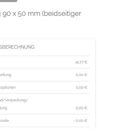
g 90 x 50 mm (beidseitiger
ISBERECHNUNG
14,77
€
eitung
0,00 €
zoptionen
0,00 €
nd/Verpackung/
lung
0,00 €
tcode
- 0,00 €