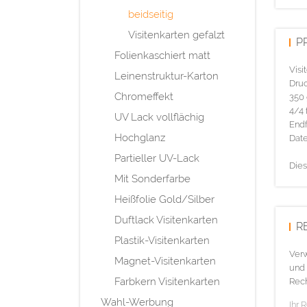
beidseitig
Visitenkarten gefalzt
P
Folienkaschiert matt
Visi
Leinenstruktur-Karton
Druc
Chromeffekt
350 
4/4 
UV Lack vollflächig
Endf
Hochglanz
Date
Partieller UV-Lack
Dies
Mit Sonderfarbe
Heißfolie Gold/Silber
Duftlack Visitenkarten
R
Plastik-Visitenkarten
Verw
Magnet-Visitenkarten
und 
Farbkern Visitenkarten
Rech
Wahl-Werbung
Ihr 