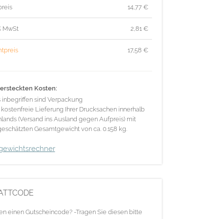
reis
14,77
€
% MwSt
2,81
€
tpreis
17,58
€
ersteckten Kosten:
s inbegriffen sind Verpackung
 kostenfreie Lieferung Ihrer Drucksachen innerhalb
lands (Versand ins Ausland gegen Aufpreis) mit
eschätzten Gesamtgewicht von ca. 0.158 kg.
gewichtsrechner
ATTCODE
en einen Gutscheincode? -Tragen Sie diesen bitte