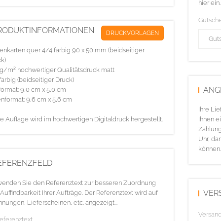
hier ein.
Gutsch
RODUKTINFORMATIONEN
DRUCKVORLAGEN
tenkarten quer 4/4 farbig 90 x 50 mm (beidseitiger
k)
g/m² hochwertiger Qualitätsdruck matt
farbig (beidseitiger Druck)
ANG
ormat: 9,0 cm x 5,0 cm
nformat: 9,6 cm x 5,6 cm
Ihre Li
e Auflage wird im hochwertigen Digitaldruck hergestellt.
Ihnen ei
Zahlung
Uhr, da
können.
EFERENZFELD
enden Sie den Referenztext zur besseren Zuordnung
VER
Auffindbarkeit Ihrer Aufträge. Der Referenztext wird auf
nungen, Lieferscheinen, etc. angezeigt...
Versan
Referenztext